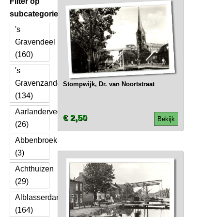
Filter op
subcategorie
's
Gravendeel
(160)
's
Gravenzande
Stompwijk, Dr. van Noortstraat
(134)
Aarlanderveen
€ 2,50
Bekijk
(26)
Abbenbroek
(3)
Achthuizen
(29)
Alblasserdam
(164)