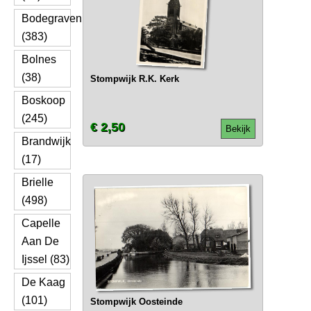
Bodegraven
(383)
Bolnes
(38)
Stompwijk R.K. Kerk
Boskoop
(245)
€ 2,50
Bekijk
Brandwijk
(17)
Brielle
(498)
Capelle
Aan De
Ijssel (83)
De Kaag
(101)
Stompwijk Oosteinde