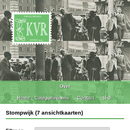
Over
Home
Categorieën
ons
Contact
🛒 0
Stompwijk (7 ansichtkaarten)