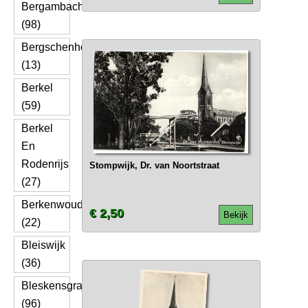
Bergambacht
(98)
Bergschenhoek
(13)
Berkel
(59)
Berkel
En
Rodenrijs
Stompwijk, Dr. van Noortstraat
(27)
Berkenwoude
€ 2,50
Bekijk
(22)
Bleiswijk
(36)
Bleskensgraaf
(96)