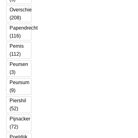
Overschie
(208)
Papendrecht
(116)
Pernis
(112)
Peursen
(3)
Peursum
(9)
Piershil
(52)
Pijnacker
(72)
Poeldijk