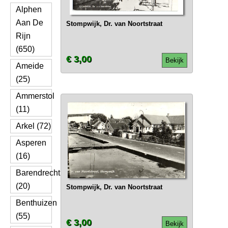
Alphen
Aan De
Stompwijk, Dr. van Noortstraat
Rijn
(650)
€ 3,00
Bekijk
Ameide
(25)
Ammerstol
(11)
Arkel (72)
Asperen
(16)
Barendrecht
(20)
Stompwijk, Dr. van Noortstraat
Benthuizen
(55)
€ 3,00
Bekijk