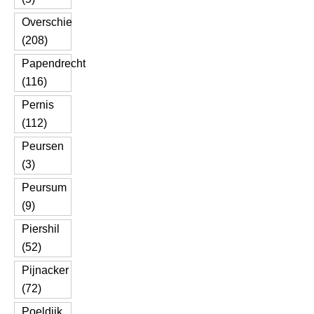
Overschie
(208)
Papendrecht
(116)
Pernis
(112)
Peursen
(3)
Peursum
(9)
Piershil
(52)
Pijnacker
(72)
Poeldijk