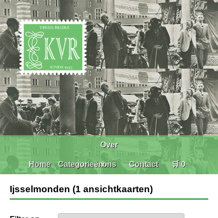
Over
Home
Categorieën
ons
Contact
🛒 0
Ijsselmonden (1 ansichtkaarten)