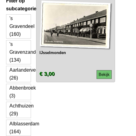
Filter op
subcategorie
's
Gravendeel
(160)
's
Gravenzande
IJsselmonden
(134)
Aarlanderveen
€ 3,00
Bekijk
(26)
Abbenbroek
(3)
Achthuizen
(29)
Alblasserdam
(164)