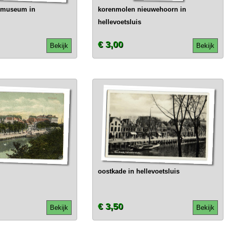
r museum in
korenmolen nieuwehoorn in
hellevoetsluis
€ 3,00
Bekijk
Bekijk
oostkade in hellevoetsluis
€ 3,50
Bekijk
Bekijk