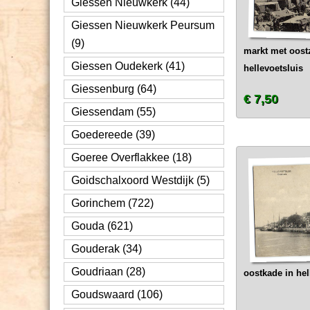
Giessen Nieuwkerk (44)
Giessen Nieuwkerk Peursum
(9)
markt met oost
Giessen Oudekerk (41)
hellevoetsluis
Giessenburg (64)
€ 7,50
Giessendam (55)
Goedereede (39)
Goeree Overflakkee (18)
Goidschalxoord Westdijk (5)
Gorinchem (722)
Gouda (621)
Gouderak (34)
Goudriaan (28)
oostkade in hel
Goudswaard (106)