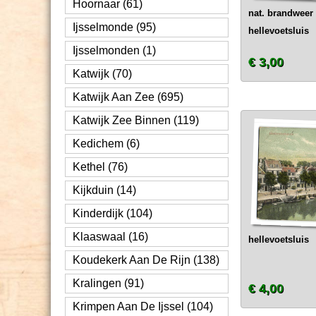
Hoornaar (61)
nat. brandwee
Ijsselmonde (95)
hellevoetsluis
Ijsselmonden (1)
€ 3,00
Katwijk (70)
Katwijk Aan Zee (695)
Katwijk Zee Binnen (119)
Kedichem (6)
Kethel (76)
Kijkduin (14)
Kinderdijk (104)
Klaaswaal (16)
hellevoetsluis
Koudekerk Aan De Rijn (138)
Kralingen (91)
€ 4,00
Krimpen Aan De Ijssel (104)