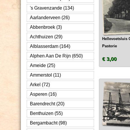
's Gravenzande (134)
Aarlanderveen (26)
Abbenbroek (3)
Achthuizen (29)
Hellevoetsluis 
Alblasserdam (164)
Pastorie
Alphen Aan De Rijn (650)
€ 3,00
Ameide (25)
Ammerstol (11)
Arkel (72)
Asperen (16)
Barendrecht (20)
Benthuizen (55)
Bergambacht (98)