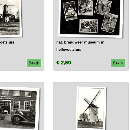
oetsluis
nat. brandweer museum in
hellevoetsluis
€ 2,50
Bekijk
Bekijk