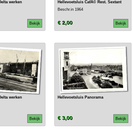
Delta werken
Hellevoetsluis CafÃ© Rest. Sextant
Beschr.in 1964
€ 2,00
Bekijk
Bekijk
Delta werken
Hellevoetsluis Panorama
€ 3,00
Bekijk
Bekijk