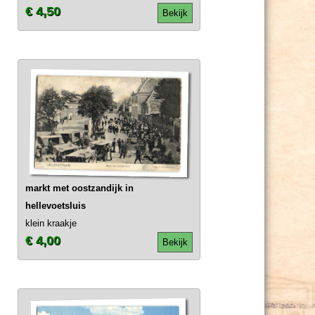
€ 4,50
Bekijk
markt met oostzandijk in
hellevoetsluis
klein kraakje
€ 4,00
Bekijk