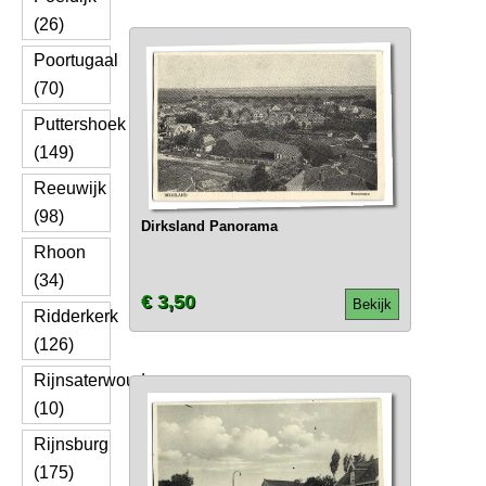
(26)
Poortugaal
(70)
Puttershoek
(149)
Reeuwijk
(98)
Dirksland Panorama
Rhoon
(34)
€ 3,50
Bekijk
Ridderkerk
(126)
Rijnsaterwoude
(10)
Rijnsburg
(175)