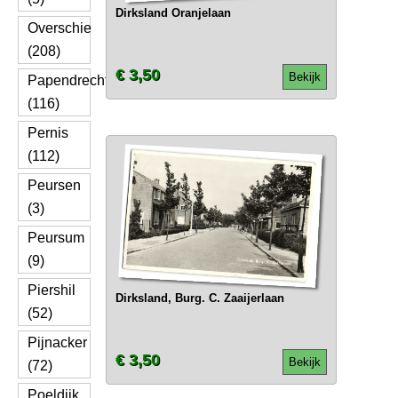
Dirksland Oranjelaan
Overschie
(208)
€ 3,50
Bekijk
Papendrecht
(116)
Pernis
(112)
Peursen
(3)
Peursum
(9)
Piershil
Dirksland, Burg. C. Zaaijerlaan
(52)
Pijnacker
€ 3,50
Bekijk
(72)
Poeldijk