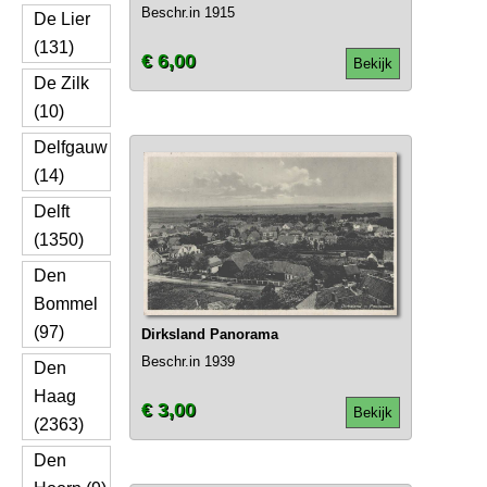
Beschr.in 1915
De Lier
(131)
€ 6,00
Bekijk
De Zilk
(10)
Delfgauw
(14)
Delft
(1350)
Den
Bommel
(97)
Dirksland Panorama
Beschr.in 1939
Den
Haag
€ 3,00
Bekijk
(2363)
Den