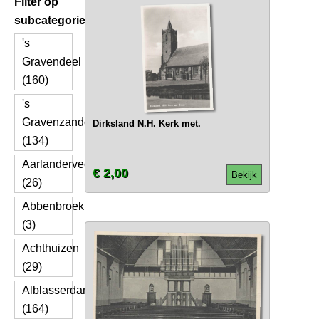
Filter op
subcategorie
's
Gravendeel
(160)
's
Gravenzande
Dirksland N.H. Kerk met.
(134)
Aarlanderveen
€ 2,00
Bekijk
(26)
Abbenbroek
(3)
Achthuizen
(29)
Alblasserdam
(164)