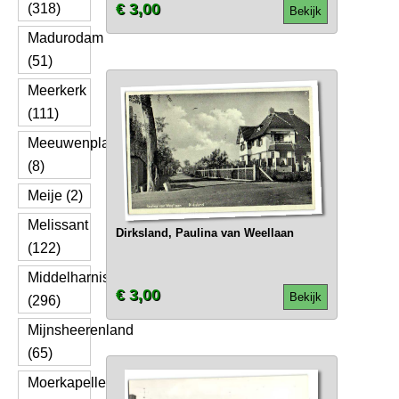
€ 3,00
(318)
Bekijk
Madurodam
(51)
Meerkerk
(111)
Meeuwenplaat
(8)
Meije (2)
Melissant
Dirksland, Paulina van Weellaan
(122)
Middelharnis
€ 3,00
Bekijk
(296)
Mijnsheerenland
(65)
Moerkapelle