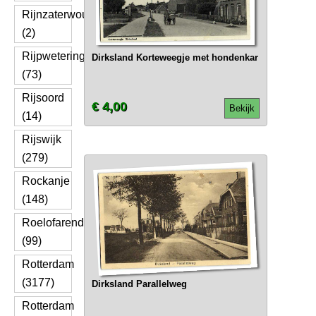
Rijnzaterwoude
(2)
Rijpwetering
Dirksland Korteweegje met hondenkar
(73)
Rijsoord
€ 4,00
Bekijk
(14)
Rijswijk
(279)
Rockanje
(148)
Roelofarendsveen
(99)
Rotterdam
(3177)
Dirksland Parallelweg
Rotterdam