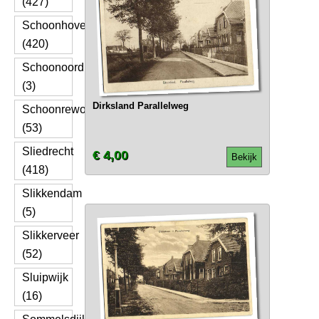
(427)
Schoonhoven
(420)
Schoonoord
(3)
Dirksland Parallelweg
Schoonrewoerd
(53)
Sliedrecht
€ 4,00
Bekijk
(418)
Slikkendam
(5)
Slikkerveer
(52)
Sluipwijk
(16)