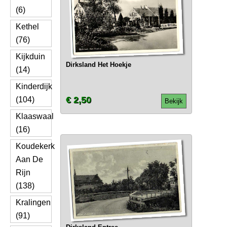
(6)
Kethel
(76)
Kijkduin
Dirksland Het Hoekje
(14)
Kinderdijk
€ 2,50
(104)
Bekijk
Klaaswaal
(16)
Koudekerk
Aan De
Rijn
(138)
Kralingen
(91)