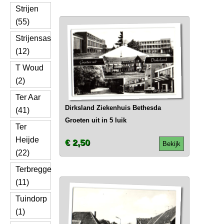
Strijen
(55)
Strijensas
(12)
T Woud
(2)
Ter Aar
Dirksland Ziekenhuis Bethesda
(41)
Groeten uit in 5 luik
Ter
Heijde
€ 2,50
Bekijk
(22)
Terbregge
(11)
Tuindorp
(1)