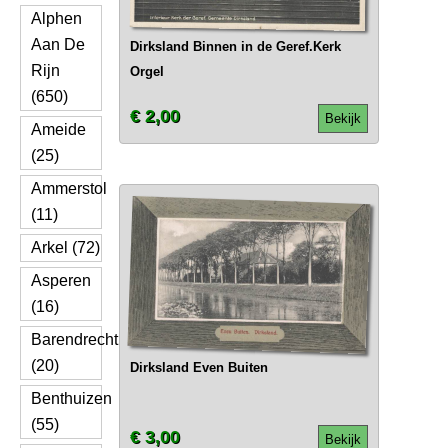
Alphen
Aan De
Dirksland Binnen in de Geref.Kerk
Rijn
Orgel
(650)
€ 2,00
Bekijk
Ameide
(25)
Ammerstol
(11)
Arkel (72)
Asperen
(16)
Barendrecht
(20)
Dirksland Even Buiten
Benthuizen
(55)
€ 3,00
Bekijk