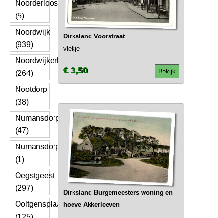
Noorderloos
(5)
Noordwijk
Dirksland Voorstraat
(939)
vlekje
Noordwijkerhout
€ 3,50
Bekijk
(264)
Nootdorp
(38)
Numansdorp
(47)
Numansdorpweg
(1)
Oegstgeest
(297)
Dirksland Burgemeesters woning en
Ooltgensplaat
hoeve Akkerleeven
(125)