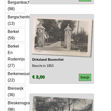
Bergambacht
(98)
Bergschenhoek
(13)
Berkel
(59)
Berkel
En
Rodenrijs
Dirksland Boomvliet
(27)
Beschr.in 1953
Berkenwoude
€ 2,00
Bekijk
(22)
Bleiswijk
(36)
Bleskensgraaf
(96)