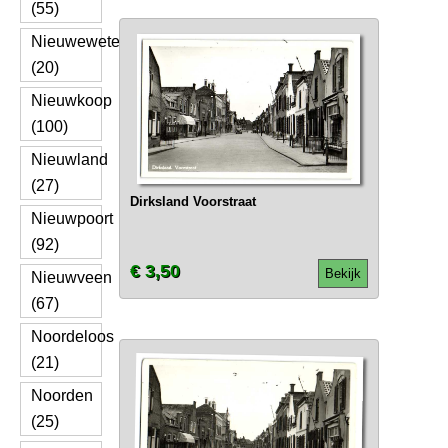
(55)
Nieuwewetering
(20)
Nieuwkoop
(100)
Nieuwland
(27)
Dirksland Voorstraat
Nieuwpoort
(92)
€ 3,50
Bekijk
Nieuwveen
(67)
Noordeloos
(21)
Noorden
(25)