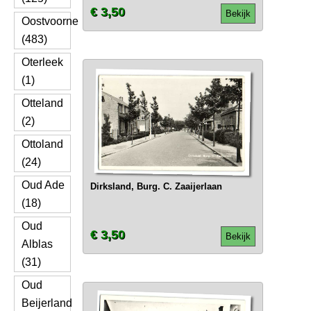
€ 3,50
Bekijk
Oostvoorne
(483)
Oterleek
(1)
Otteland
(2)
Ottoland
(24)
Oud Ade
Dirksland, Burg. C. Zaaijerlaan
(18)
Oud
€ 3,50
Bekijk
Alblas
(31)
Oud
Beijerland