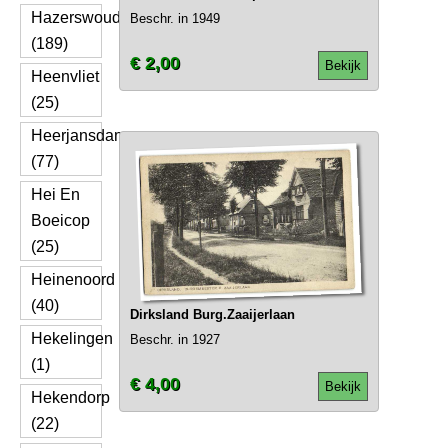
Hazerswoude
Beschr. in 1949
(189)
€ 2,00
Bekijk
Heenvliet
(25)
Heerjansdam
(77)
Hei En
Boeicop
(25)
Heinenoord
(40)
Dirksland Burg.Zaaijerlaan
Hekelingen
Beschr. in 1927
(1)
€ 4,00
Bekijk
Hekendorp
(22)