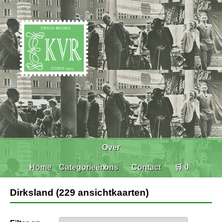
Over
Home
Categorieën
ons
Contact
🛒 0
Dirksland (229 ansichtkaarten)