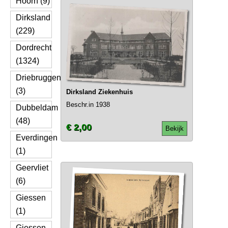
Hoorn (9)
Dirksland
(229)
Dordrecht
(1324)
Driebruggen
(3)
Dirksland Ziekenhuis
Beschr.in 1938
Dubbeldam
(48)
€ 2,00
Bekijk
Everdingen
(1)
Geervliet
(6)
Giessen
(1)
Giessen