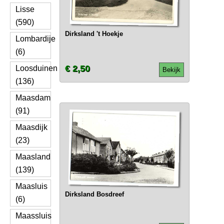
Lisse
(590)
Dirksland 't Hoekje
Lombardije
(6)
€ 2,50
Loosduinen
Bekijk
(136)
Maasdam
(91)
Maasdijk
(23)
Maasland
(139)
Maasluis
Dirksland Bosdreef
(6)
Maassluis