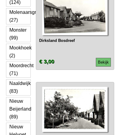
(124)
Molenaarsgraaf
(27)
Monster
(99)
Dirksland Bosdreef
Mookhoek
(2)
€ 3,00
Bekijk
Moordrecht
(71)
Naaldwijk
(83)
Nieuw
Beijerland
(89)
Nieuw
Helvoet