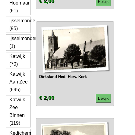
€ 2,00
Bekijk
Hoornaar
(61)
Ijsselmonde
(95)
Ijsselmonden
(1)
Katwijk
(70)
Katwijk
Dirksland Ned. Herv. Kerk
Aan Zee
(695)
€ 2,00
Bekijk
Katwijk
Zee
Binnen
(119)
Kedichem