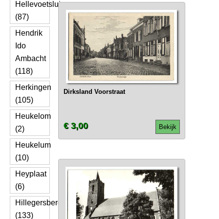
Hellevoetsluis
(87)
Hendrik
Ido
Ambacht
(118)
Herkingen
Dirksland Voorstraat
(105)
Heukelom
€ 3,00
Bekijk
(2)
Heukelum
(10)
Heyplaat
(6)
Hillegersberg
(133)