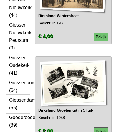
Nieuwkerk
(44)
Dirksland Winterstraat
Beschr. in 1931
Giessen
Nieuwkerk
€ 4,00
Bekijk
Peursum
(9)
Giessen
Oudekerk
(41)
Giessenburg
(64)
Giessendam
(55)
Dirksland Groeten uit in 5 luik
Goedereede
Beschr. in 1958
(39)
€ 2,00
Bekijk