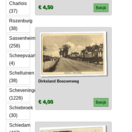
Charlois
€ 4,50
Bekijk
(37)
Rozenburg
(38)
Sassenheim
(258)
Scheepvaart
(4)
Schelluinen
(38)
Dirksland Boezemweg
Scheveningen
(1226)
€ 4,00
Bekijk
Schiebroek
(30)
Schiedam