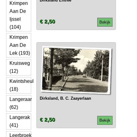
Dirksland Entree
Krimpen
Aan De
Ijssel
€ 2,50
Bekijk
(104)
Krimpen
Aan De
Lek (193)
Kruisweg
(12)
Kwintsheul
(18)
Dirksland, B. C. Zaayerlaan
Langeraar
(62)
Langerak
€ 2,50
Bekijk
(41)
Leerbroek