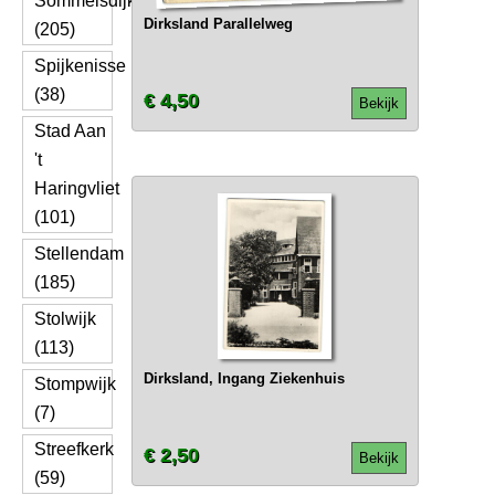
Sommelsdijk
Dirksland Parallelweg
(205)
Spijkenisse
(38)
€ 4,50
Bekijk
Stad Aan
't
Haringvliet
(101)
Stellendam
(185)
Stolwijk
(113)
Dirksland, Ingang Ziekenhuis
Stompwijk
(7)
Streefkerk
€ 2,50
Bekijk
(59)