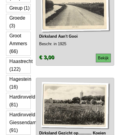
Greup (1)
Groede
(3)
Groot
Dirksland Aan't Gooi
Ammers
Beschr. in 1925
(66)
€ 3,00
Bekijk
Haastrecht
(122)
Hagestein
(16)
Hardinxveld
(81)
Hardinxveld
Giessendam
(91)
Dirksland Gezicht op........... Koeien