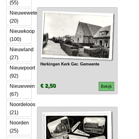
(55)
Nieuwewetering
(20)
Nieuwkoop
(100)
Nieuwland
(27)
Herkingen Kerk Ger. Gemeente
Nieuwpoort
(92)
€ 2,50
Nieuwveen
Bekijk
(67)
Noordeloos
(21)
Noorden
(25)