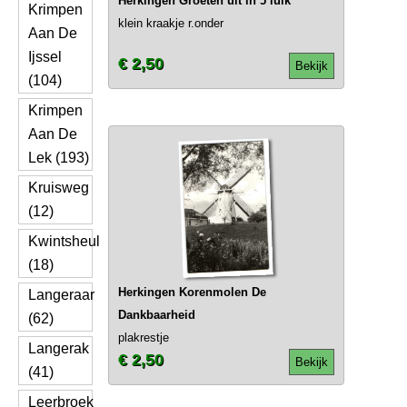
Herkingen Groeten uit in 5 luik
Krimpen
klein kraakje r.onder
Aan De
Ijssel
€ 2,50
Bekijk
(104)
Krimpen
Aan De
Lek (193)
Kruisweg
(12)
Kwintsheul
(18)
Herkingen Korenmolen De
Langeraar
Dankbaarheid
(62)
plakrestje
Langerak
€ 2,50
Bekijk
(41)
Leerbroek