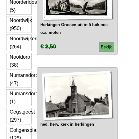
Noorderloos
(5)
Noordwijk
Herkingen Groeten uit in 5 luik met
(950)
o.a. molen
Noordwijkerhout
€ 2,50
(264)
Bekijk
Nootdorp
(38)
Numansdorp
(47)
Numansdorpweg
(1)
Oegstgeest
(297)
ned. herv. kerk in herkingen
Ooltgensplaat
(125)