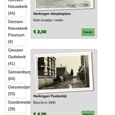
Nieuwkerk
(44)
Herkingen Adoptieplein
klein kraakje r.onder
Giessen
Nieuwkerk
€ 2,00
Bekijk
Peursum
(9)
Giessen
Oudekerk
(41)
Giessenburg
(64)
Giessendam
(55)
Herkingen Peuterdijk
Goedereede
Beschr.in 1940
(39)
€ 4,00
Bekijk