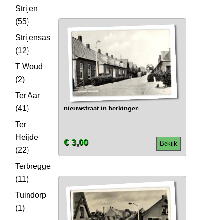
Strijen
(55)
Strijensas
(12)
T Woud
(2)
Ter Aar
(41)
nieuwstraat in herkingen
Ter
Heijde
€ 3,00
Bekijk
(22)
Terbregge
(11)
Tuindorp
(1)