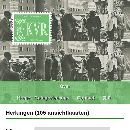
Over
Home
Categorieën
ons
Contact
🛒 0
Herkingen (105 ansichtkaarten)