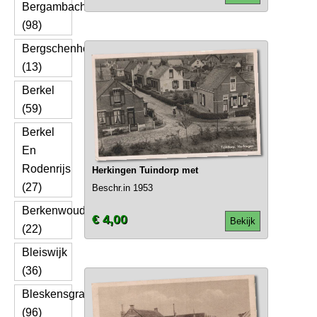
Bergambacht
(98)
Bergschenhoek
(13)
Berkel
(59)
Berkel
En
Rodenrijs
Herkingen Tuindorp met
(27)
Beschr.in 1953
Berkenwoude
€ 4,00
Bekijk
(22)
Bleiswijk
(36)
Bleskensgraaf
(96)