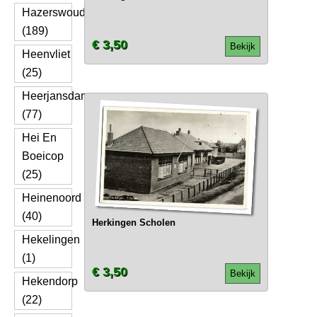
Hazerswoude
(189)
€ 3,50
Bekijk
Heenvliet
(25)
Heerjansdam
(77)
Hei En
Boeicop
(25)
Heinenoord
(40)
Herkingen Scholen
Hekelingen
(1)
€ 3,50
Bekijk
Hekendorp
(22)