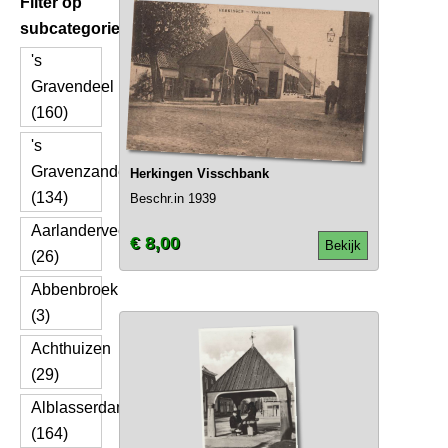
Filter op
subcategorie
's
Gravendeel
(160)
's
Gravenzande
Herkingen Visschbank
(134)
Beschr.in 1939
Aarlanderveen
€ 8,00
Bekijk
(26)
Abbenbroek
(3)
Achthuizen
(29)
Alblasserdam
(164)