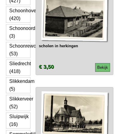
(427)
Schoonhoven
(420)
Schoonoord
(3)
Schoonrewoerd
scholen in herkingen
(53)
Sliedrecht
€ 3,50
Bekijk
(418)
Slikkendam
(5)
Slikkerveer
(52)
Sluipwijk
(16)