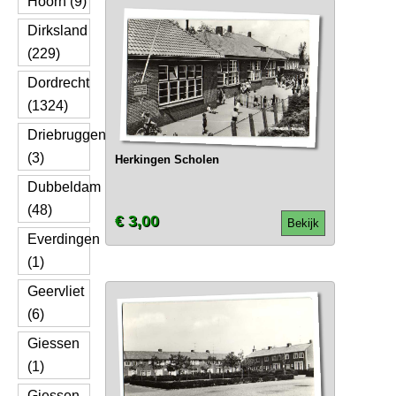
Hoorn (9)
Dirksland
(229)
Dordrecht
(1324)
Driebruggen
(3)
Herkingen Scholen
Dubbeldam
(48)
€ 3,00
Bekijk
Everdingen
(1)
Geervliet
(6)
Giessen
(1)
Giessen