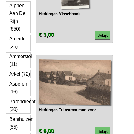
Alphen
Aan De
Herkingen Visschbank
Rijn
(650)
€ 3,00
Bekijk
Ameide
(25)
Ammerstol
(11)
Arkel (72)
Asperen
(16)
Barendrecht
(20)
Herkingen Tuinstraat man voor
Benthuizen
(55)
€ 6,00
Bekijk