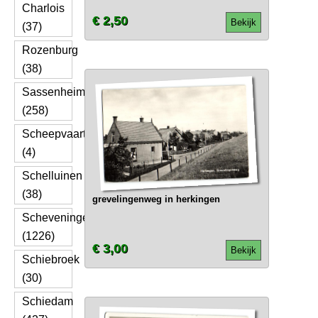
Charlois
€ 2,50
Bekijk
(37)
Rozenburg
(38)
Sassenheim
(258)
Scheepvaart
(4)
Schelluinen
(38)
grevelingenweg in herkingen
Scheveningen
(1226)
€ 3,00
Bekijk
Schiebroek
(30)
Schiedam