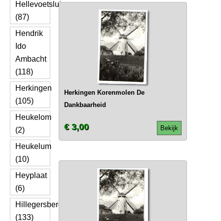
Hellevoetsluis
(87)
Hendrik
Ido
Ambacht
(118)
Herkingen
Herkingen Korenmolen De
(105)
Dankbaarheid
Heukelom
€ 3,00
Bekijk
(2)
Heukelum
(10)
Heyplaat
(6)
Hillegersberg
(133)