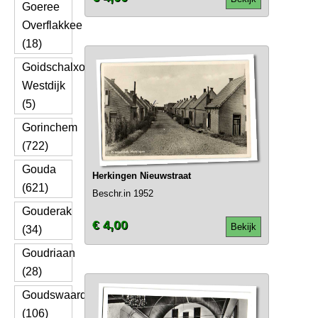
Goeree
Overflakkee
(18)
Goidschalxoord
Westdijk
(5)
Gorinchem
(722)
Gouda
Herkingen Nieuwstraat
(621)
Beschr.in 1952
Gouderak
€ 4,00
Bekijk
(34)
Goudriaan
(28)
Goudswaard
(106)