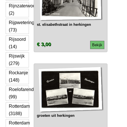
Rijnzaterwoude
(2)
Rijpwetering
st. elisabethstraat in herkingen
(73)
Rijsoord
€ 3,00
Bekijk
(14)
Rijswijk
(279)
Rockanje
(148)
Roelofarendsveen
(99)
Rotterdam
(3188)
groeten uit herkingen
Rotterdam