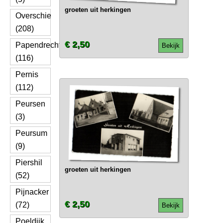
groeten uit herkingen
Overschie
(208)
€ 2,50
Papendrecht
Bekijk
(116)
Pernis
(112)
Peursen
(3)
Peursum
(9)
Piershil
groeten uit herkingen
(52)
Pijnacker
€ 2,50
(72)
Bekijk
Poeldijk