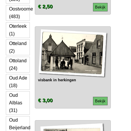
€ 2,50
Bekijk
Oostvoorne
(483)
Oterleek
(1)
Otteland
(2)
Ottoland
(24)
Oud Ade
visbank in herkingen
(18)
Oud
€ 3,00
Bekijk
Alblas
(31)
Oud
Beijerland