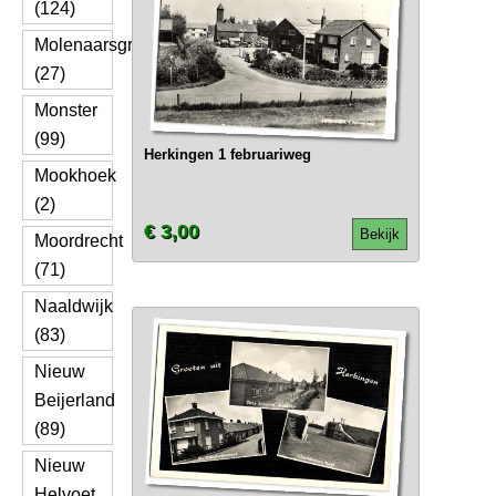
(124)
Molenaarsgraaf
(27)
Monster
(99)
Herkingen 1 februariweg
Mookhoek
(2)
€ 3,00
Bekijk
Moordrecht
(71)
Naaldwijk
(83)
Nieuw
Beijerland
(89)
Nieuw
Helvoet