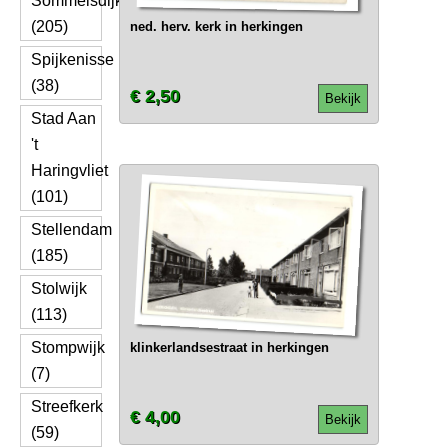
Sommelsdijk
(205)
ned. herv. kerk in herkingen
Spijkenisse
(38)
€ 2,50
Bekijk
Stad Aan
't
Haringvliet
(101)
Stellendam
(185)
Stolwijk
(113)
Stompwijk
klinkerlandsestraat in herkingen
(7)
Streefkerk
€ 4,00
Bekijk
(59)