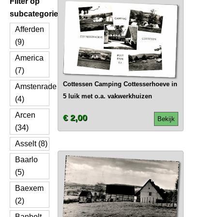
Filter op
subcategorie
Afferden
(9)
America
(7)
Cottessen Camping Cottesserhoeve in
Amstenrade
5 luik met o.a. vakwerkhuizen
(4)
Arcen
€ 2,00
Bekijk
(34)
Asselt (8)
Baarlo
(5)
Baexem
(2)
Banholt