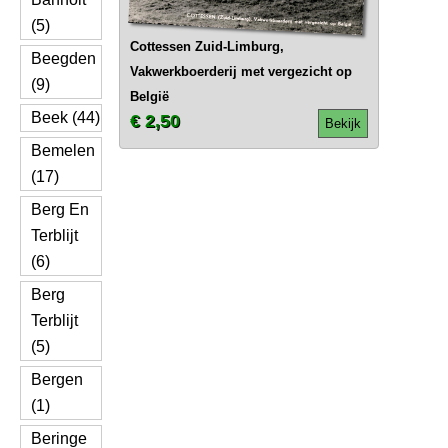
(5)
Cottessen Zuid-Limburg,
Beegden
Vakwerkboerderij met vergezicht op
(9)
België
Beek (44)
€ 2,50
Bekijk
Bemelen
(17)
Berg En
Terblijt
(6)
Berg
Terblijt
(5)
Bergen
(1)
Beringe