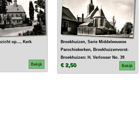
icht op..., Kerk
Broekhuizen, Serie Middeleeuwse
Parochiekerken, Broekhuizenvorst-
Broekhuizen: H. Verlosser No. 39
Bekijk
€ 2,50
Bekijk