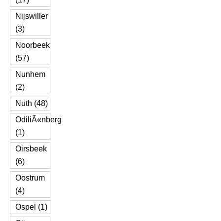
Nijswiller
(3)
Noorbeek
(57)
Nunhem
(2)
Nuth (48)
OdiliÃ«nberg
(1)
Oirsbeek
(6)
Oostrum
(4)
Ospel (1)