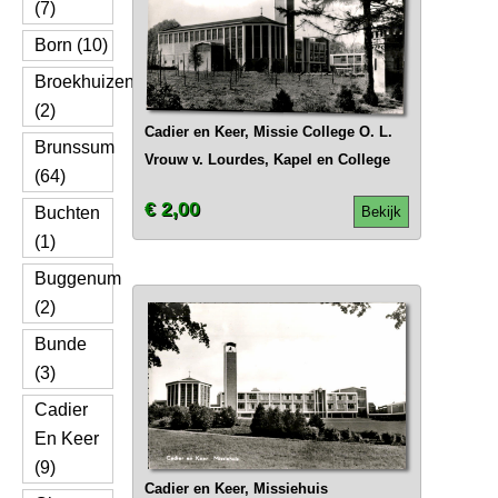
(7)
Born (10)
Broekhuizen
(2)
Cadier en Keer, Missie College O. L.
Brunssum
Vrouw v. Lourdes, Kapel en College
(64)
€ 2,00
Buchten
Bekijk
(1)
Buggenum
(2)
Bunde
(3)
Cadier
En Keer
(9)
Cadier en Keer, Missiehuis