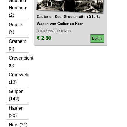
Geulhem
Houthem
(2)
Cadier en Keer Groeten uit in 5 luik,
Wapen van Cadier en Keer
Geulle
klein kraakje r.boven
(3)
€ 2,50
Bekijk
Grathem
(3)
Grevenbicht
(6)
Gronsveld
(13)
Gulpen
(142)
Haelen
(20)
Heel (21)