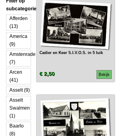
Filter op
subcategorie
Afferden
(13)
America
(9)
Cadier en Keer S.I.V.O.S. in 5 luik
Amstenrade
(7)
Arcen
€ 2,50
Bekijk
(41)
Asselt (9)
Asselt
Swalmen
(1)
Baarlo
(8)