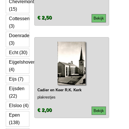
Chevremont
(15)
€ 2,50
Cottessen
Bekijk
(3)
Doenrade
(3)
Echt (30)
Eijgelshoven
(4)
Eijs (7)
Eijsden
Cadier en Keer R.K. Kerk
(22)
plakrestjes
Elsloo (4)
€ 2,00
Bekijk
Epen
(138)