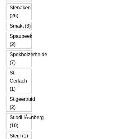
Slenaken
(26)
Smakt (3)
Spaubeek
(2)
Spekholzerheide
(7)
St.
Gerlach
(1)
St.geertruid
(2)
St.odiliÃ«nberg
(10)
Steijl (1)