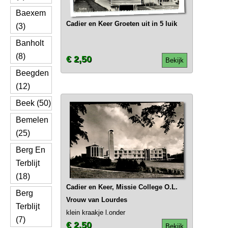
Baexem
Cadier en Keer Groeten uit in 5 luik
(3)
Banholt
(8)
€ 2,50
Bekijk
Beegden
(12)
Beek (50)
Bemelen
(25)
Berg En
Terblijt
(18)
Cadier en Keer, Missie College O.L.
Berg
Vrouw van Lourdes
Terblijt
klein kraakje l.onder
(7)
€ 2,50
Bekijk