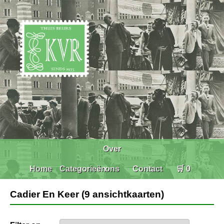
Over
Home
Categorieën
ons
Contact
🛒 0
Cadier En Keer (9 ansichtkaarten)