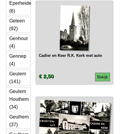
Eperheide
(6)
Geleen
(92)
Genhout
(4)
Cadier en Keer R.K. Kerk met auto
Gennep
(4)
Geulem
€ 2,50
Bekijk
(141)
Geulem
Houthem
(34)
Geulhem
(37)