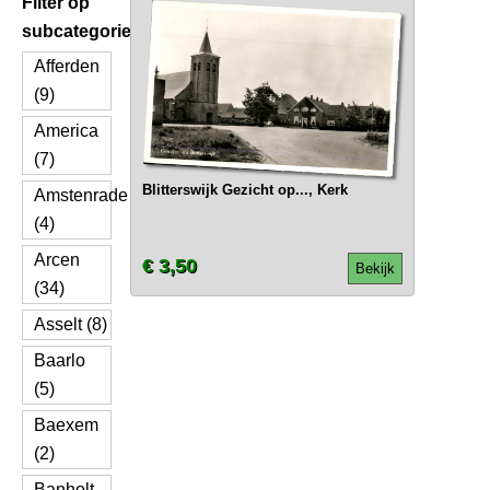
Filter op
subcategorie
Afferden
(9)
America
(7)
Blitterswijk Gezicht op..., Kerk
Amstenrade
(4)
Arcen
€ 3,50
Bekijk
(34)
Asselt (8)
Baarlo
(5)
Baexem
(2)
Banholt