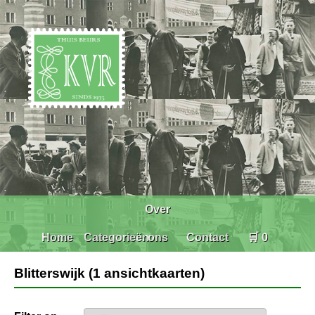
Over
Home
Categorieën
ons
Contact
🛒 0
Blitterswijk (1 ansichtkaarten)