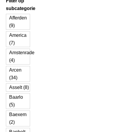
Filter op
subcategorie
Afferden
(9)
America
(7)
Amstenrade
(4)
Arcen
(34)
Asselt (8)
Baarlo
(5)
Baexem
(2)
Banholt