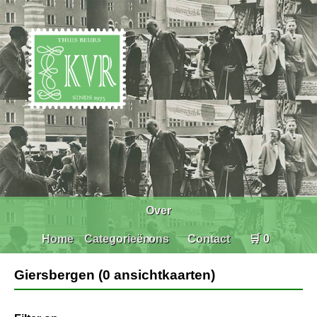
Over
Home
Categorieën
ons
Contact
🛒 0
Giersbergen (0 ansichtkaarten)