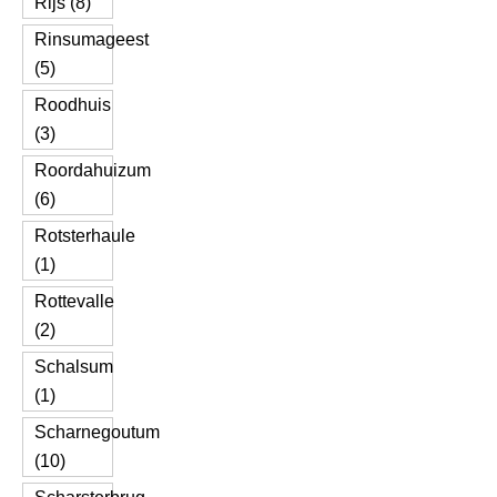
Rijs (8)
Rinsumageest
(5)
Roodhuis
(3)
Roordahuizum
(6)
Rotsterhaule
(1)
Rottevalle
(2)
Schalsum
(1)
Scharnegoutum
(10)