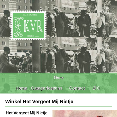
Over
Home
Categorieën
ons
Contact
🛒 0
Winkel Het Vergeet Mij Nietje
Het Vergeet Mij Nietje