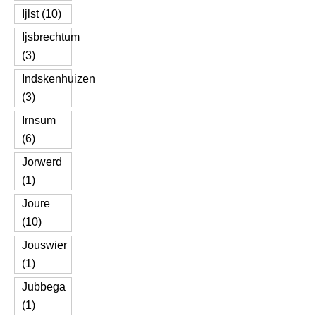
Ijlst (10)
Ijsbrechtum
(3)
Indskenhuizen
(3)
Irnsum
(6)
Jorwerd
(1)
Joure
(10)
Jouswier
(1)
Jubbega
(1)