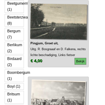
Beetgumermolen
(1)
Beetsterzwaag
(8)
Bergum
(7)
Pingjum, Groet uit,
Berlikum
Uitg. R. Bosgraaaf en D. Falkena, rechts
(2)
lichte beschadiging, Links fietser
Birdaard
€ 4,00
Bekijk
(2)
Boornbergum
(1)
Boyl (1)
Britsum
(1)