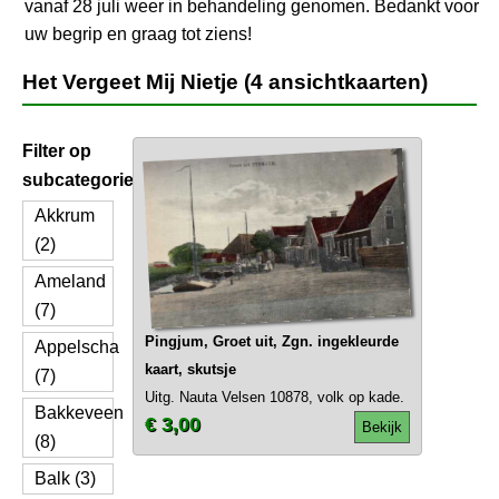
vanaf 28 juli weer in behandeling genomen. Bedankt voor
uw begrip en graag tot ziens!
Het Vergeet Mij Nietje (4 ansichtkaarten)
Filter op
subcategorie
Akkrum
(2)
Ameland
(7)
Pingjum, Groet uit, Zgn. ingekleurde
Appelscha
kaart, skutsje
(7)
Uitg. Nauta Velsen 10878, volk op kade.
Bakkeveen
€ 3,00
Bekijk
(8)
Balk (3)