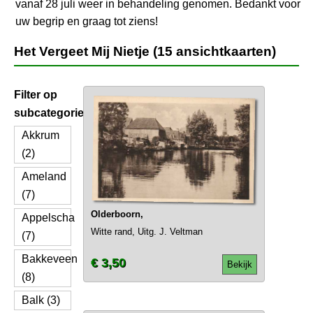
vanaf 28 juli weer in behandeling genomen. Bedankt voor
uw begrip en graag tot ziens!
Het Vergeet Mij Nietje (15 ansichtkaarten)
Filter op
subcategorie
Akkrum
(2)
Ameland
(7)
Olderboorn,
Appelscha
Witte rand, Uitg. J. Veltman
(7)
Bakkeveen
€ 3,50
Bekijk
(8)
Balk (3)