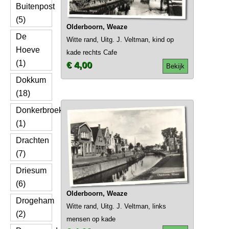
Buitenpost
(5)
Olderboorn, Weaze
De
Witte rand, Uitg. J. Veltman, kind op
Hoeve
kade rechts Cafe
(1)
€ 4,00
Bekijk
Dokkum
(18)
Donkerbroek
(1)
Drachten
(7)
Driesum
(6)
Olderboorn, Weaze
Drogeham
Witte rand, Uitg. J. Veltman, links
(2)
mensen op kade