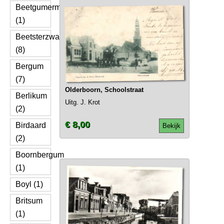
Beetgumermolen
(1)
Beetsterzwaag
(8)
Bergum
(7)
Olderboorn, Schoolstraat
Berlikum
Uitg. J. Krot
(2)
€ 8,00
Birdaard
Bekijk
(2)
Boornbergum
(1)
Boyl (1)
Britsum
(1)