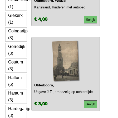
Olderboorn, Weaze
(1)
Kartelrand, Kinderen met autoped
Giekerk
€ 4,00
Bekijk
(1)
Goingarijp
(3)
Gorredijk
(3)
Goutum
(3)
Hallum
(6)
Olderboorn,
Uitgave J.T., smoezelig op achterzijde
Hantum
(3)
€ 3,00
Bekijk
Hardegarijp
(3)