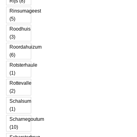
Rijs (8)
Rinsumageest
(5)
Roodhuis
(3)
Roordahuizum
(6)
Rotsterhaule
(1)
Rottevalle
(2)
Schalsum
(1)
Scharnegoutum
(10)