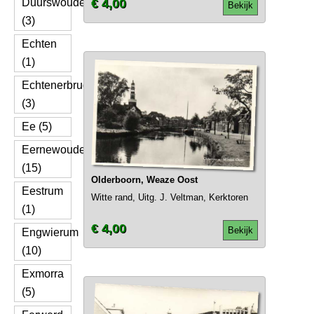
Duurswoude
€ 4,00
Bekijk
(3)
Echten
(1)
Echtenerbrug
(3)
Ee (5)
Eernewoude
(15)
Olderboorn, Weaze Oost
Eestrum
Witte rand, Uitg. J. Veltman, Kerktoren
(1)
€ 4,00
Bekijk
Engwierum
(10)
Exmorra
(5)