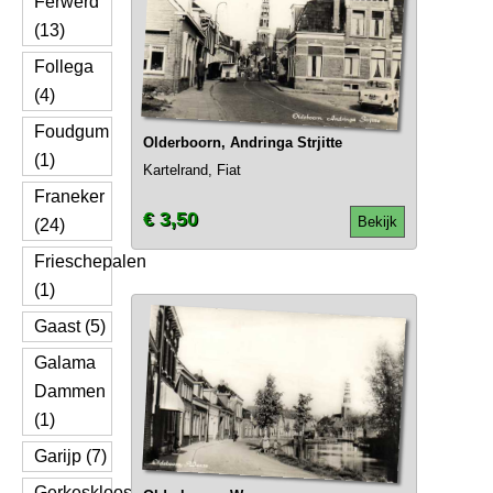
Ferwerd
(13)
Follega
(4)
Foudgum
Olderboorn, Andringa Strjitte
(1)
Kartelrand, Fiat
Franeker
€ 3,50
Bekijk
(24)
Frieschepalen
(1)
Gaast (5)
Galama
Dammen
(1)
Garijp (7)
Gerkesklooster