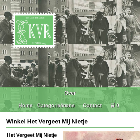
Over
Home
Categorieën
ons
Contact
🛒 0
Winkel Het Vergeet Mij Nietje
Het Vergeet Mij Nietje