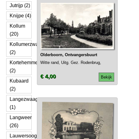
Jutrijp (2)
Knijpe (4)
Kollum
(20)
Kollumerzwaag
(2)
Olderboorn, Ontvangersbuurt
Kortehemmen
Witte rand, Uitg. Gez. Rodenbrug,
(2)
€ 4,00
Bekijk
Kubaard
(2)
Langezwaag
(1)
Langweer
(26)
Lauwersoog