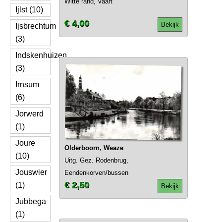
Witte rand, Vaart
Ijlst (10)
€ 4,00
Bekijk
Ijsbrechtum
(3)
Indskenhuizen
(3)
Irnsum
(6)
Jorwerd
(1)
Joure
Olderboorn, Weaze
(10)
Uitg. Gez. Rodenbrug,
Jouswier
Eendenkorven/bussen
€ 2,50
(1)
Bekijk
Jubbega
(1)