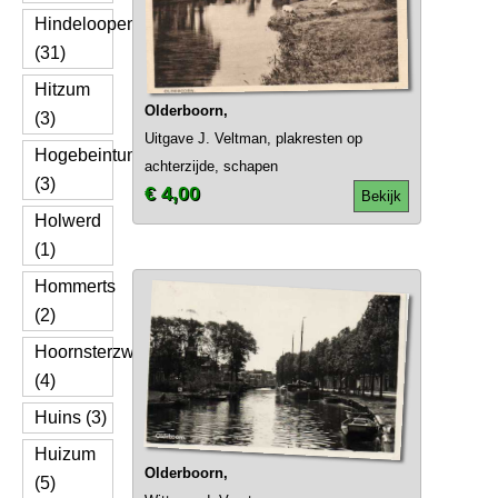
Hindeloopen
(31)
Hitzum
Olderboorn,
(3)
Uitgave J. Veltman, plakresten op
Hogebeintum
achterzijde, schapen
(3)
€ 4,00
Bekijk
Holwerd
(1)
Hommerts
(2)
Hoornsterzwaag
(4)
Huins (3)
Huizum
Olderboorn,
(5)