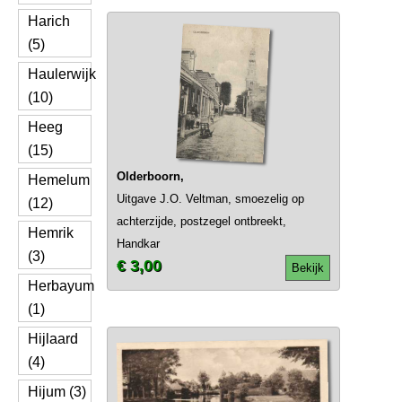
Harich
(5)
Haulerwijk
(10)
Heeg
(15)
Olderboorn,
Hemelum
Uitgave J.O. Veltman, smoezelig op
(12)
achterzijde, postzegel ontbreekt,
Hemrik
Handkar
(3)
€ 3,00
Bekijk
Herbayum
(1)
Hijlaard
(4)
Hijum (3)