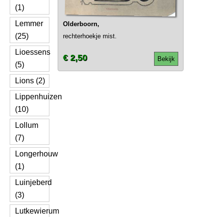
(1)
Lemmer
Olderboorn,
(25)
rechterhoekje mist.
Lioessens
€ 2,50
Bekijk
(5)
Lions (2)
Lippenhuizen
(10)
Lollum
(7)
Longerhouw
(1)
Luinjeberd
(3)
Lutkewierum