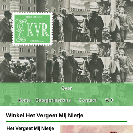
Over
Home
Categorieën
ons
Contact
🛒 0
Winkel Het Vergeet Mij Nietje
Het Vergeet Mij Nietje