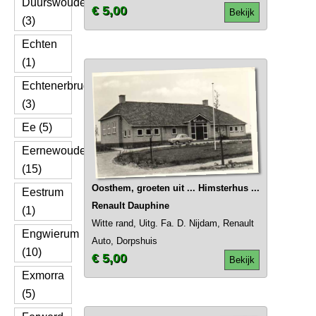
Duurswoude
€ 5,00
Bekijk
(3)
Echten
(1)
Echtenerbrug
(3)
Ee (5)
Eernewoude
(15)
Oosthem, groeten uit ... Himsterhus ...
Eestrum
Renault Dauphine
(1)
Witte rand, Uitg. Fa. D. Nijdam, Renault
Engwierum
Auto, Dorpshuis
(10)
€ 5,00
Bekijk
Exmorra
(5)