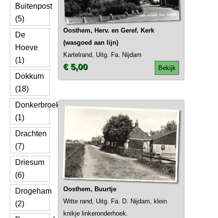
Buitenpost
(5)
Oosthem, Herv. en Geref. Kerk
De
(wasgoed aan lijn)
Hoeve
Kartelrand, Uitg. Fa. Nijdam
(1)
€ 5,00
Bekijk
Dokkum
(18)
Donkerbroek
(1)
Drachten
(7)
Driesum
(6)
Oosthem, Buurtje
Drogeham
Witte rand, Uitg. Fa. D. Nijdam, klein
(2)
knikje linkeronderhoek.