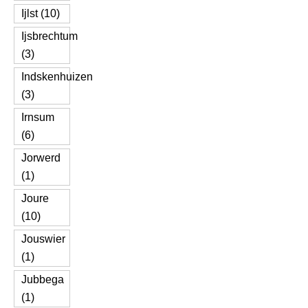
Ijlst (10)
Ijsbrechtum
(3)
Indskenhuizen
(3)
Irnsum
(6)
Jorwerd
(1)
Joure
(10)
Jouswier
(1)
Jubbega
(1)