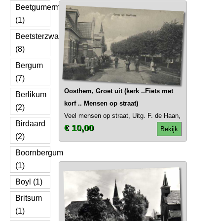
Beetgumermolen
(1)
Beetsterzwaag
(8)
Bergum
(7)
Oosthem, Groet uit (kerk ..Fiets met
Berlikum
korf .. Mensen op straat)
(2)
Veel mensen op straat, Uitg. F. de Haan,
Birdaard
€ 10,00
Bekijk
(2)
Boornbergum
(1)
Boyl (1)
Britsum
(1)