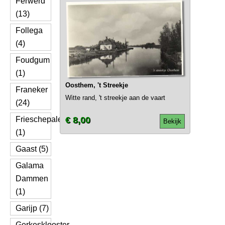
Ferwerd
(13)
Follega
(4)
Foudgum
(1)
Oosthem, 't Streekje
Franeker
Witte rand, 't streekje aan de vaart
(24)
Frieschepalen
€ 8,00
Bekijk
(1)
Gaast (5)
Galama
Dammen
(1)
Garijp (7)
Gerkesklooster