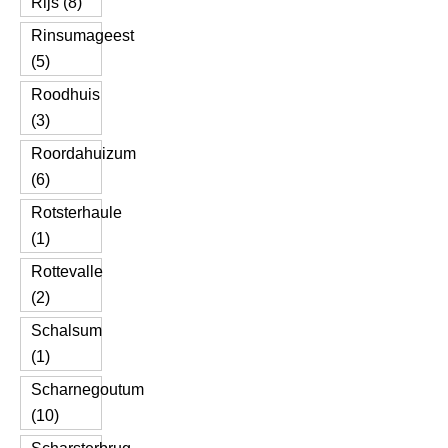
Rijs (8)
Rinsumageest
(5)
Roodhuis
(3)
Roordahuizum
(6)
Rotsterhaule
(1)
Rottevalle
(2)
Schalsum
(1)
Scharnegoutum
(10)