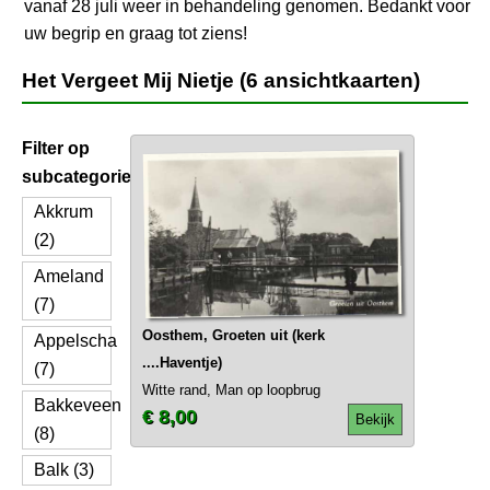
vanaf 28 juli weer in behandeling genomen. Bedankt voor
uw begrip en graag tot ziens!
Het Vergeet Mij Nietje (6 ansichtkaarten)
Filter op
subcategorie
Akkrum
(2)
Ameland
(7)
Oosthem, Groeten uit (kerk
Appelscha
....Haventje)
(7)
Witte rand, Man op loopbrug
Bakkeveen
€ 8,00
Bekijk
(8)
Balk (3)