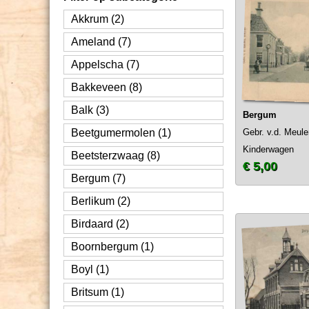
Akkrum (2)
Ameland (7)
Appelscha (7)
Bakkeveen (8)
Balk (3)
Bergum
Beetgumermolen (1)
Gebr. v.d. Meul
Kinderwagen
Beetsterzwaag (8)
€ 5,00
Bergum (7)
Berlikum (2)
Birdaard (2)
Boornbergum (1)
Boyl (1)
Britsum (1)