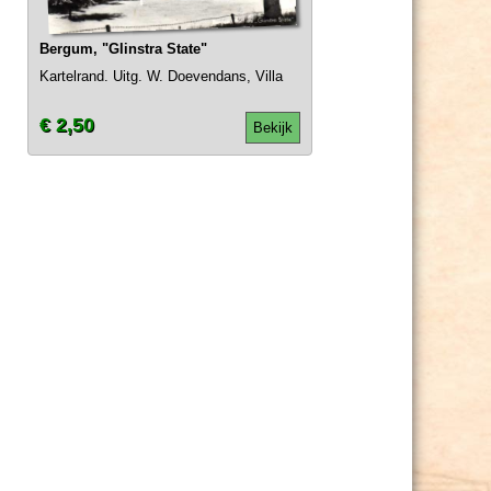
Bergum, "Glinstra State"
Kartelrand. Uitg. W. Doevendans, Villa
€ 2,50
Bekijk