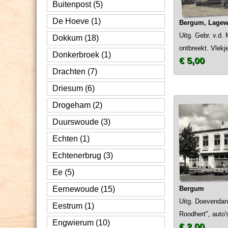
Buitenpost (5)
De Hoeve (1)
Bergum, Lage
Uitg. Gebr. v.d.
Dokkum (18)
ontbreekt. Vlekj
Donkerbroek (1)
€ 5,00
Drachten (7)
Driesum (6)
Drogeham (2)
Duurswoude (3)
Echten (1)
Echtenerbrug (3)
Ee (5)
Eernewoude (15)
Bergum
Uitg. Doevendans
Eestrum (1)
Roodhert", auto'
Engwierum (10)
€ 2,00