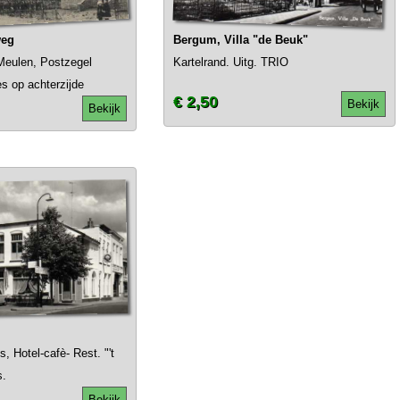
weg
Bergum, Villa "de Beuk"
 Meulen, Postzegel
Kartelrand. Uitg. TRIO
es op achterzijde
€ 2,50
Bekijk
Bekijk
, Hotel-cafè- Rest. "'t
s.
Bekijk