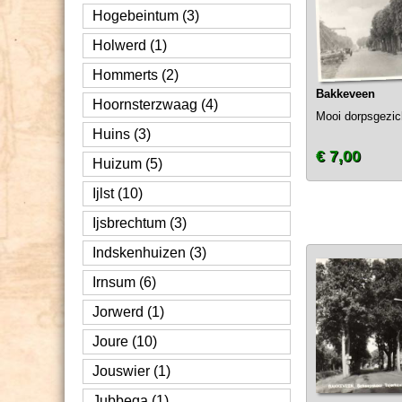
Hogebeintum (3)
Holwerd (1)
Hommerts (2)
Bakkeveen
Hoornsterzwaag (4)
Mooi dorpsgezich
Huins (3)
€ 7,00
Huizum (5)
Ijlst (10)
Ijsbrechtum (3)
Indskenhuizen (3)
Irnsum (6)
Jorwerd (1)
Joure (10)
Jouswier (1)
Jubbega (1)