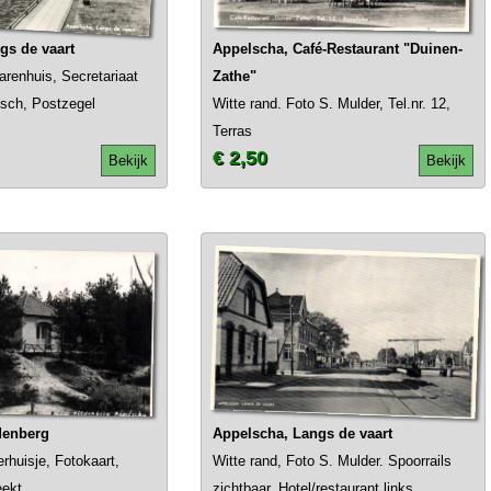
gs de vaart
Appelscha, Café-Restaurant "Duinen-
arenhuis, Secretariaat
Zathe"
osch, Postzegel
Witte rand. Foto S. Mulder, Tel.nr. 12,
Terras
€ 2,50
Bekijk
Bekijk
denberg
Appelscha, Langs de vaart
rhuisje, Fotokaart,
Witte rand, Foto S. Mulder. Spoorrails
ekt.
zichtbaar. Hotel/restaurant links