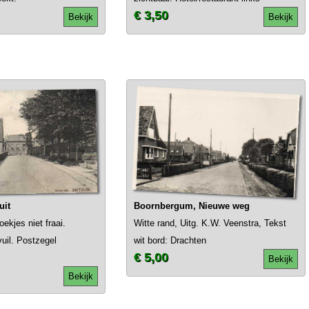
€ 3,50
Bekijk
Bekijk
uit
Boornbergum, Nieuwe weg
ekjes niet fraai.
Witte rand, Uitg. K.W. Veenstra, Tekst
vuil. Postzegel
wit bord: Drachten
€ 5,00
Bekijk
Bekijk