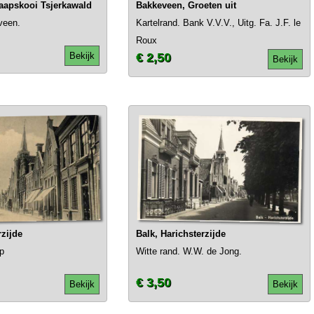
aapskooi Tsjerkawald
Bakkeveen, Groeten uit
veen.
Kartelrand. Bank V.V.V., Uitg. Fa. J.F. le
Roux
Bekijk
€ 2,50
Bekijk
rzijde
Balk, Harichsterzijde
p
Witte rand. W.W. de Jong.
€ 3,50
Bekijk
Bekijk