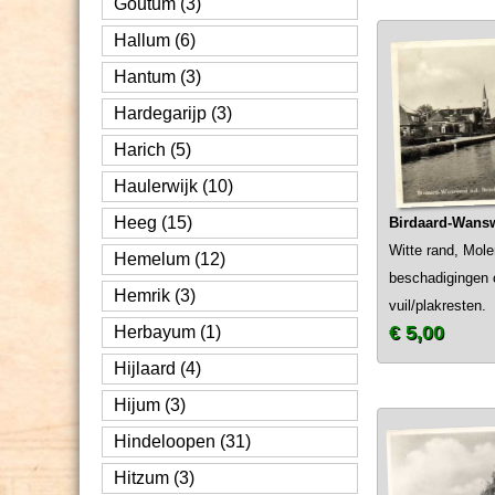
Goutum (3)
Hallum (6)
Hantum (3)
Hardegarijp (3)
Harich (5)
Haulerwijk (10)
Heeg (15)
Birdaard-Wansw
Witte rand, Mole
Hemelum (12)
beschadigingen o
Hemrik (3)
vuil/plakresten.
€ 5,00
Herbayum (1)
Hijlaard (4)
Hijum (3)
Hindeloopen (31)
Hitzum (3)