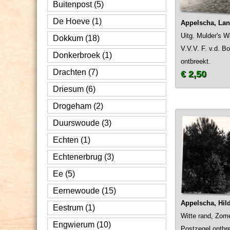
Buitenpost (5)
De Hoeve (1)
Appelscha, Lan
Uitg. Mulder's W
Dokkum (18)
V.V.V. F. v.d. B
Donkerbroek (1)
ontbreekt.
Drachten (7)
€ 2,50
Driesum (6)
Drogeham (2)
Duurswoude (3)
Echten (1)
Echtenerbrug (3)
Ee (5)
Eernewoude (15)
Appelscha, Hil
Eestrum (1)
Witte rand, Zome
Engwierum (10)
Postzegel ontbre