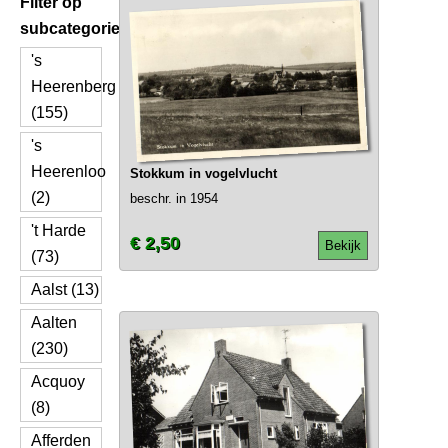
Filter op
subcategorie
's
Heerenberg
(155)
's
Heerenloo
Stokkum in vogelvlucht
(2)
beschr. in 1954
't Harde
€ 2,50
Bekijk
(73)
Aalst (13)
Aalten
(230)
Acquoy
(8)
Afferden