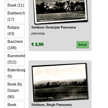
Baak (11)
Babberich
(17)
Balgoy
Stokkum Oostzijde Panorama
(43)
plakrestje
Barchem
€ 2,50
Bekijk
(189)
Barneveld
(312)
Batenburg
(5)
Beek Bij
Didam
(90)
Beek
Stokkum, Bergh Panorama