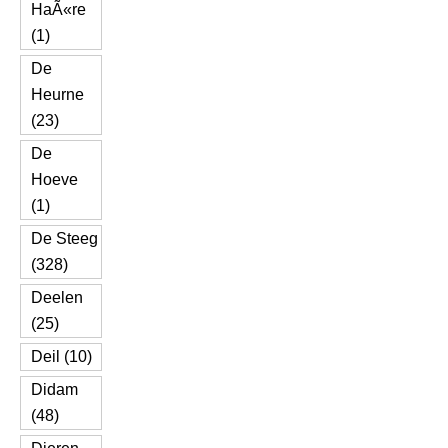
HaÃ«re
(1)
De
Heurne
(23)
De
Hoeve
(1)
De Steeg
(328)
Deelen
(25)
Deil (10)
Didam
(48)