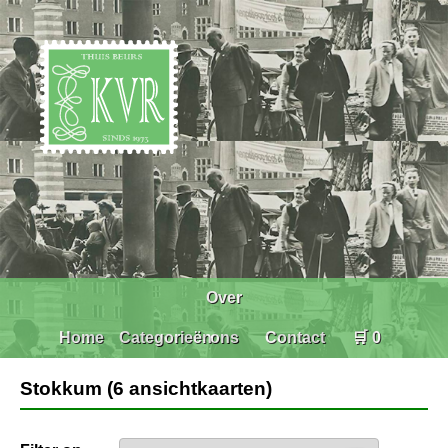
Over
Home
Categorieën
ons
Contact
🛒 0
Stokkum (6 ansichtkaarten)