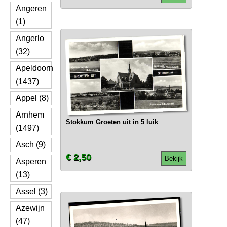
Angeren
(1)
Angerlo
(32)
Apeldoorn
(1437)
Appel (8)
Arnhem
Stokkum Groeten uit in 5 luik
(1497)
Asch (9)
€ 2,50
Bekijk
Asperen
(13)
Assel (3)
Azewijn
(47)