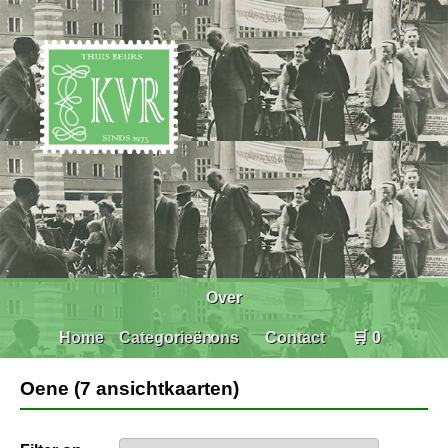
Over
Home
Categorieën
ons
Contact
🛒 0
Oene (7 ansichtkaarten)