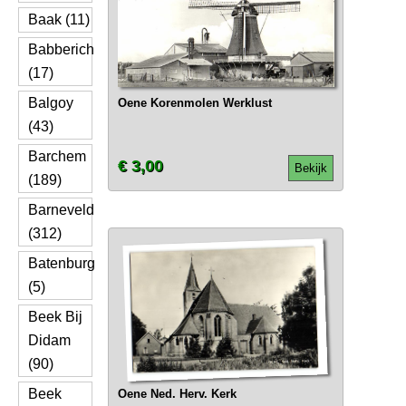
Baak (11)
Babberich
(17)
Balgoy
Oene Korenmolen Werklust
(43)
Barchem
€ 3,00
Bekijk
(189)
Barneveld
(312)
Batenburg
(5)
Beek Bij
Didam
(90)
Beek
Oene Ned. Herv. Kerk