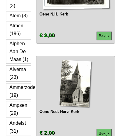
(3)
Oene N.H. Kerk
Alem (8)
Almen
(196)
€ 2,00
Bekijk
Alphen
Aan De
Maas (1)
Alverna
(23)
Ammerzoden
(19)
Ampsen
Oene Ned. Herv. Kerk
(29)
Andelst
(31)
€ 2,00
Bekijk