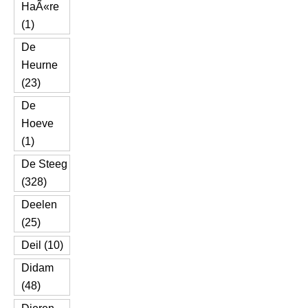
HaÃ«re
(1)
De
Heurne
(23)
De
Hoeve
(1)
De Steeg
(328)
Deelen
(25)
Deil (10)
Didam
(48)