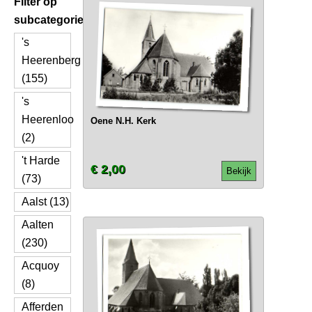
Filter op
subcategorie
's
Heerenberg
(155)
's
Heerenloo
Oene N.H. Kerk
(2)
't Harde
€ 2,00
Bekijk
(73)
Aalst (13)
Aalten
(230)
Acquoy
(8)
Afferden