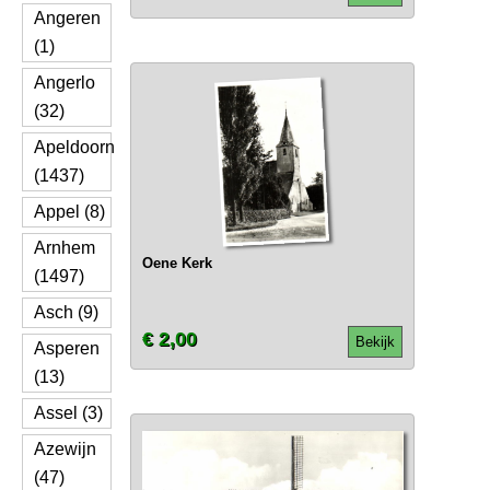
Angeren
(1)
Angerlo
(32)
Apeldoorn
(1437)
Appel (8)
Arnhem
Oene Kerk
(1497)
Asch (9)
€ 2,00
Bekijk
Asperen
(13)
Assel (3)
Azewijn
(47)