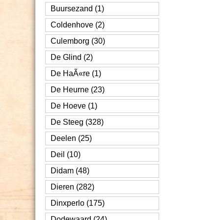
Buursezand (1)
Coldenhove (2)
Culemborg (30)
De Glind (2)
De HaÃ«re (1)
De Heurne (23)
De Hoeve (1)
De Steeg (328)
Deelen (25)
Deil (10)
Didam (48)
Dieren (282)
Dinxperlo (175)
Dodewaard (24)