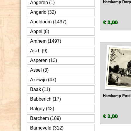
Harskamp Dorps
Angeren (1)
Angerlo (32)
Apeldoorn (1437)
€ 3,00
Appel (8)
Arnhem (1497)
Asch (9)
Asperen (13)
Assel (3)
Azewijn (47)
Baak (11)
Harskamp Postk
Babberich (17)
Balgoy (43)
€ 3,00
Barchem (189)
Barneveld (312)