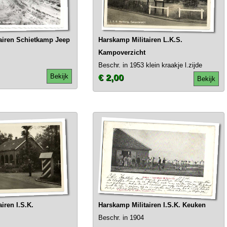
airen Schietkamp Jeep
Harskamp Militairen L.K.S.
Kampoverzicht
Beschr. in 1953 klein kraakje l.zijde
Bekijk
€ 2,00
Bekijk
iren I.S.K.
Harskamp Militairen I.S.K. Keuken
Beschr. in 1904