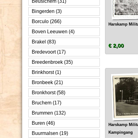
Beusichem (31)
Bingerden (3)
Borculo (266)
Harskamp Milit
Boven Leeuwen (4)
Brakel (83)
€ 2,00
Bredevoort (17)
Breedenbroek (35)
Brinkhorst (1)
Bronbeek (21)
Bronkhorst (58)
Bruchem (17)
Brummen (132)
Buren (46)
Harskamp Milita
Kampingang
Buurmalsen (19)