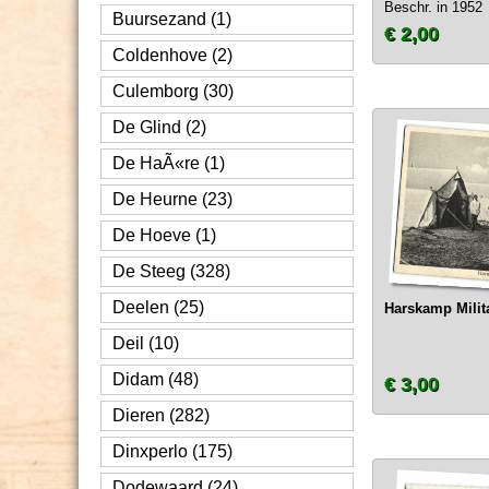
Beschr. in 1952
Buursezand (1)
€ 2,00
Coldenhove (2)
Culemborg (30)
De Glind (2)
De HaÃ«re (1)
De Heurne (23)
De Hoeve (1)
De Steeg (328)
Deelen (25)
Harskamp Milit
Deil (10)
Didam (48)
€ 3,00
Dieren (282)
Dinxperlo (175)
Dodewaard (24)