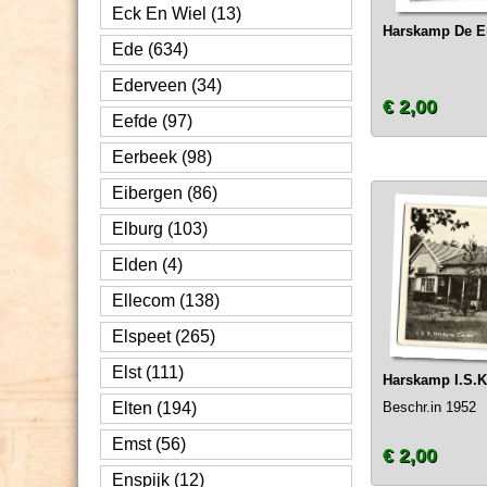
Eck En Wiel (13)
Harskamp De E
Ede (634)
Ederveen (34)
€ 2,00
Eefde (97)
Eerbeek (98)
Eibergen (86)
Elburg (103)
Elden (4)
Ellecom (138)
Elspeet (265)
Elst (111)
Harskamp I.S.K
Elten (194)
Beschr.in 1952
Emst (56)
€ 2,00
Enspijk (12)