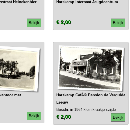
straat Heinekenbier
Harskamp Internaat Jeugdcentrum
€ 2,00
Bekijk
Bekijk
antoor met...
Harskamp CafÃ© Pension de Vergulde
Leeuw
Beschr. in 1964 klein kraakje r.zijde
Bekijk
€ 2,00
Bekijk