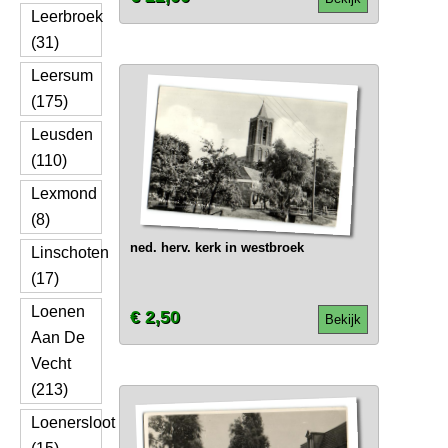
Leerbroek
(31)
Leersum
(175)
Leusden
(110)
Lexmond
(8)
ned. herv. kerk in westbroek
Linschoten
(17)
Loenen
€ 2,50
Bekijk
Aan De
Vecht
(213)
Loenersloot