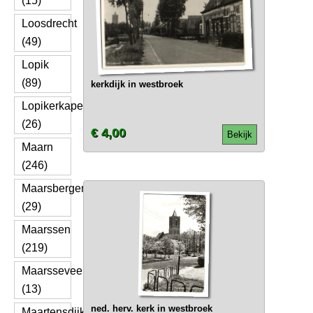
(15)
Loosdrecht
(49)
Lopik
(89)
kerkdijk in westbroek
Lopikerkapel
(26)
€ 4,00
Bekijk
Maarn
(246)
Maarsbergen
(29)
Maarssen
(219)
Maarsseveen
(13)
ned. herv. kerk in westbroek
Maartensdijk