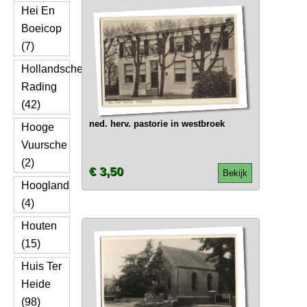
Hei En
Boeicop
(7)
Hollandsche
Rading
(42)
ned. herv. pastorie in westbroek
Hooge
Vuursche
(2)
€ 3,50
Bekijk
Hoogland
(4)
Houten
(15)
Huis Ter
Heide
(98)