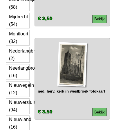
(68)
Mijdrecht
€ 2,50
Bekijk
(54)
Montfoort
(82)
Nederlangbroek
(2)
Neerlangbroek
(16)
Nieuwegein
ned. herv. kerk in westbroek fotokaart
(12)
Nieuwersluis
(94)
€ 3,50
Bekijk
Nieuwland
(16)