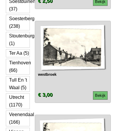
€ 2,50
Soestduinen
Bekijk
(37)
Soesterberg
(238)
Stoutenburg
(1)
Ter Aa (5)
Tienhoven
(66)
westbroek
Tull En 't
Waal (5)
€ 3,00
Bekijk
Utrecht
(1170)
Veenendaal
(166)