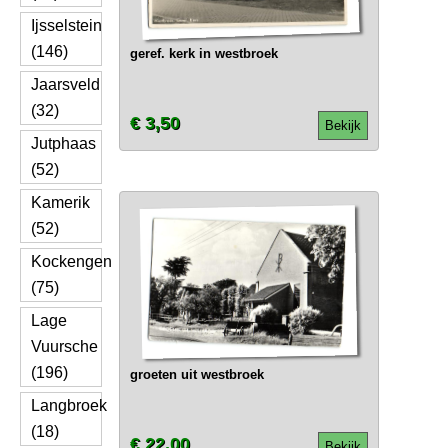
Ijsselstein
(146)
geref. kerk in westbroek
Jaarsveld
(32)
€ 3,50
Bekijk
Jutphaas
(52)
Kamerik
(52)
Kockengen
(75)
Lage
Vuursche
(196)
groeten uit westbroek
Langbroek
(18)
€ 22,00
Bekijk