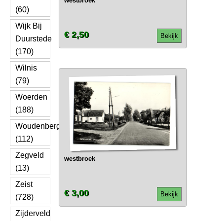
westbroek
(60)
Wijk Bij
€ 2,50
Bekijk
Duurstede
(170)
Wilnis
(79)
Woerden
(188)
Woudenberg
(112)
Zegveld
westbroek
(13)
Zeist
€ 3,00
Bekijk
(728)
Zijderveld