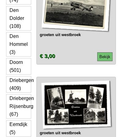
(74)
Den
Dolder
(108)
groeten uit westbroek
Den
Hommel
(3)
€ 3,00
Bekijk
Doorn
(501)
Driebergen
(409)
Driebergen
Rijsenburg
(67)
Eemdijk
(5)
groeten uit westbroek