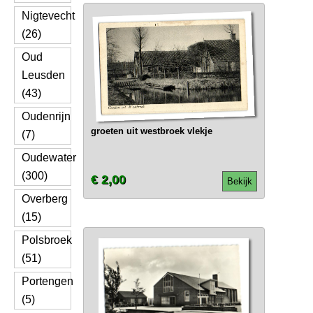
Nigtevecht
(26)
Oud
Leusden
(43)
Oudenrijn
groeten uit westbroek vlekje
(7)
Oudewater
(300)
€ 2,00
Bekijk
Overberg
(15)
Polsbroek
(51)
Portengen
(5)