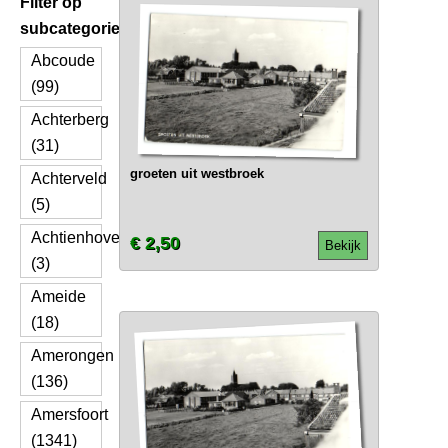
Filter op
subcategorie
Abcoude
(99)
Achterberg
(31)
groeten uit westbroek
Achterveld
(5)
Achtienhoven
€ 2,50
Bekijk
(3)
Ameide
(18)
Amerongen
(136)
Amersfoort
(1341)