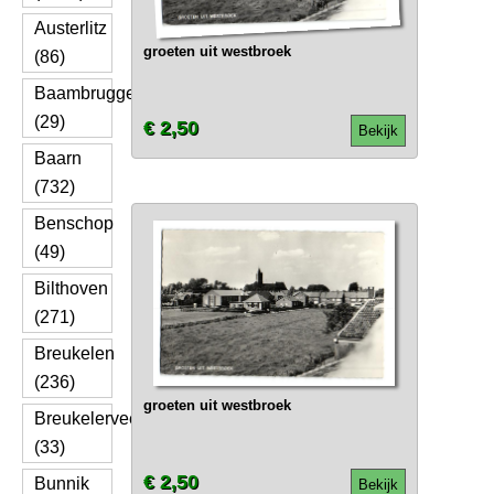
Austerlitz
groeten uit westbroek
(86)
Baambrugge
(29)
€ 2,50
Bekijk
Baarn
(732)
Benschop
(49)
Bilthoven
(271)
Breukelen
(236)
groeten uit westbroek
Breukelerveen
(33)
€ 2,50
Bunnik
Bekijk