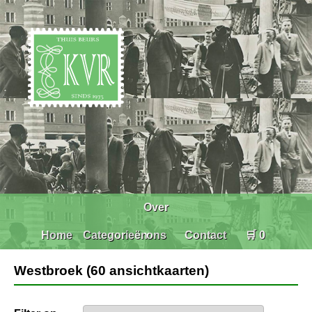
Over
Home
Categorieën
ons
Contact
🛒 0
Westbroek (60 ansichtkaarten)