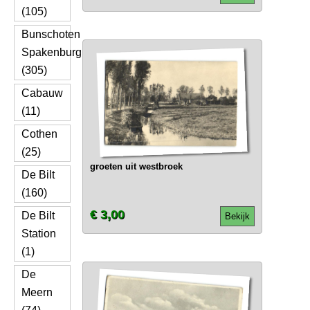
(105)
Bunschoten
Spakenburg
(305)
Cabauw
(11)
Cothen
(25)
groeten uit westbroek
De Bilt
(160)
€ 3,00
De Bilt
Bekijk
Station
(1)
De
Meern