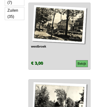
(7)
Zuilen
(35)
westbroek
€ 3,00
Bekijk