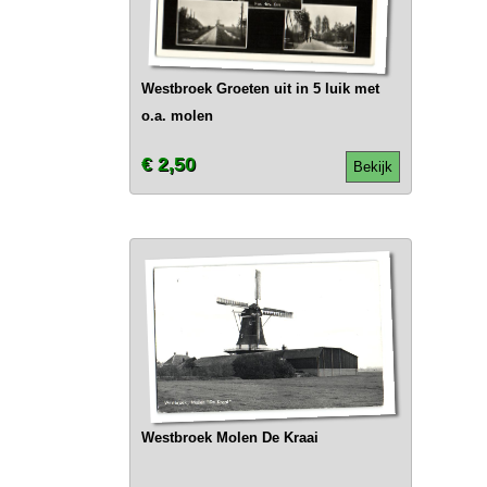
Westbroek Groeten uit in 5 luik met
o.a. molen
€ 2,50
Bekijk
Westbroek Molen De Kraai