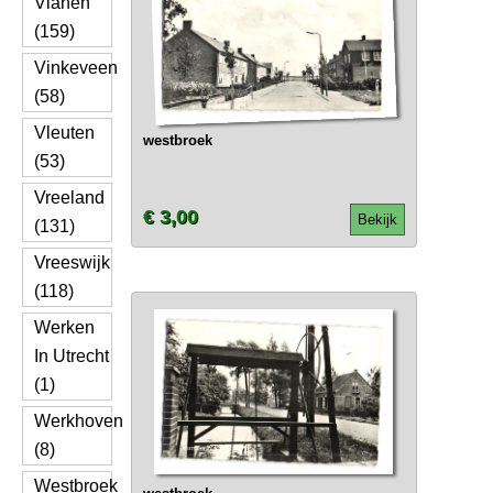
Vianen
(159)
Vinkeveen
(58)
Vleuten
westbroek
(53)
Vreeland
€ 3,00
Bekijk
(131)
Vreeswijk
(118)
Werken
In Utrecht
(1)
Werkhoven
(8)
Westbroek