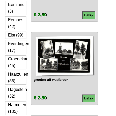
Eemland
(3)
€ 2,50
Bekijk
Eemnes
(42)
Elst (99)
Everdingen
(17)
Groenekan
(45)
Haarzuilen
groeten uit westbroek
(86)
Hagestein
(32)
€ 2,50
Bekijk
Harmelen
(105)