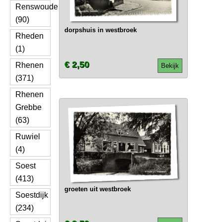
Renswoude
(90)
dorpshuis in westbroek
Rheden
(1)
€ 2,50
Rhenen
Bekijk
(371)
Rhenen
Grebbe
(63)
Ruwiel
(4)
Soest
(413)
groeten uit westbroek
Soestdijk
(234)