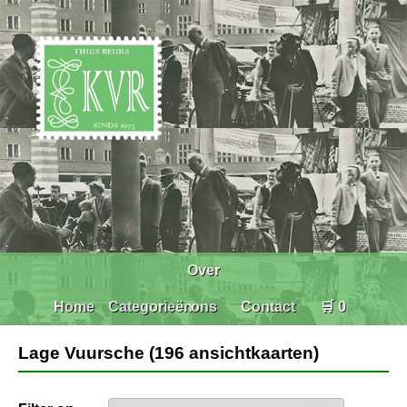
Over
Home
Categorieën
ons
Contact
🛒 0
Lage Vuursche (196 ansichtkaarten)