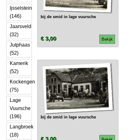
Ijsselstein
(146)
bij de smid in lage vuursche
Jaarsveld
(32)
€ 3,00
Bekijk
Jutphaas
(52)
Kamerik
(52)
Kockengen
(75)
Lage
Vuursche
(196)
bij de smid in lage vuursche
Langbroek
(18)
€ 3,00
Bekijk