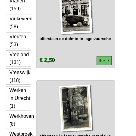
Vianen
(159)
Vinkeveen
(58)
Vleuten
offersteen de dolmin in lage vuursche
(53)
Vreeland
€ 2,50
Bekijk
(131)
Vreeswijk
(118)
Werken
In Utrecht
(1)
Werkhoven
(8)
Westbroek