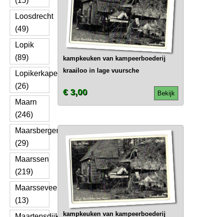
(15)
Loosdrecht
(49)
Lopik
(89)
kampkeuken van kampeerboederij
kraailoo in lage vuursche
Lopikerkapel
(26)
€ 3,00
Bekijk
Maarn
(246)
Maarsbergen
(29)
Maarssen
(219)
Maarsseveen
(13)
kampkeuken van kampeerboederij
Maartensdijk