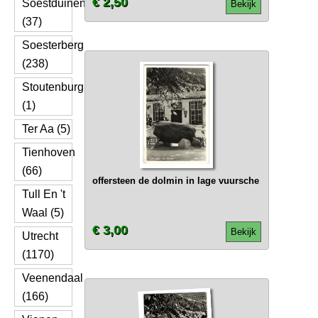
€ 2,50
Soestduinen
Bekijk
(37)
Soesterberg
(238)
Stoutenburg
(1)
Ter Aa (5)
Tienhoven
(66)
offersteen de dolmin in lage vuursche
Tull En 't
Waal (5)
€ 3,00
Bekijk
Utrecht
(1170)
Veenendaal
(166)