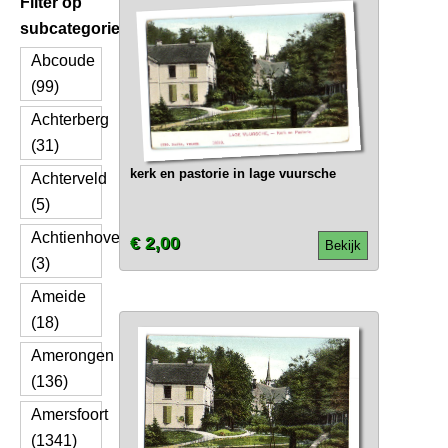
Filter op
subcategorie
Abcoude
(99)
Achterberg
(31)
kerk en pastorie in lage vuursche
Achterveld
(5)
Achtienhoven
€ 2,00
Bekijk
(3)
Ameide
(18)
Amerongen
(136)
Amersfoort
(1341)