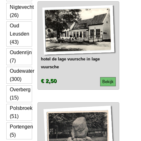
Nigtevecht
(26)
Oud
Leusden
(43)
Oudenrijn
hotel de lage vuursche in lage
(7)
vuursche
Oudewater
(300)
€ 2,50
Bekijk
Overberg
(15)
Polsbroek
(51)
Portengen
(5)