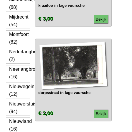
kraailoo in lage vuursche
(68)
Mijdrecht
€ 3,00
Bekijk
(54)
Montfoort
(82)
Nederlangbroek
(2)
Neerlangbroek
(16)
Nieuwegein
dorpsstraat in lage vuursche
(12)
Nieuwersluis
(94)
€ 3,00
Bekijk
Nieuwland
(16)