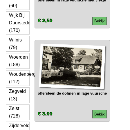
offersteen in lage vuursche met vlekje
(60)
Wijk Bij
€ 2,50
Bekijk
Duurstede
(170)
Wilnis
(79)
Woerden
(188)
Woudenberg
(112)
Zegveld
offersteen de dolmen in lage vuursche
(13)
Zeist
€ 3,00
Bekijk
(728)
Zijderveld