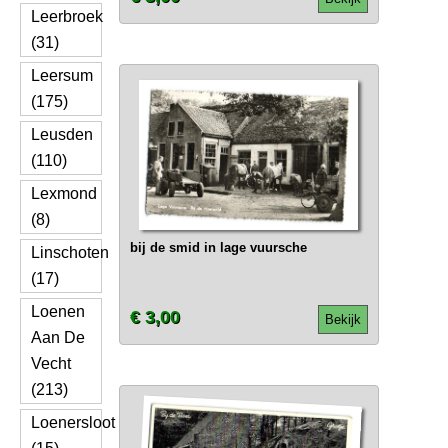
Leerbroek
(31)
Leersum
(175)
Leusden
(110)
Lexmond
(8)
bij de smid in lage vuursche
Linschoten
(17)
Loenen
€ 3,00
Bekijk
Aan De
Vecht
(213)
Loenersloot