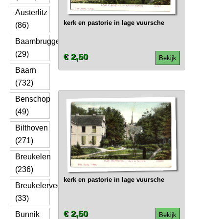
Austerlitz
kerk en pastorie in lage vuursche
(86)
Baambrugge
(29)
€ 2,50
Bekijk
Baarn
(732)
Benschop
(49)
Bilthoven
(271)
Breukelen
(236)
kerk en pastorie in lage vuursche
Breukelerveen
(33)
€ 2,50
Bunnik
Bekijk