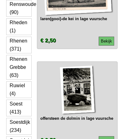
Renswoude
(90)
laren(gooi)-de kei in lage vuursche
Rheden
(1)
€ 2,50
Rhenen
Bekijk
(371)
Rhenen
Grebbe
(63)
Ruwiel
(4)
Soest
(413)
offersteen de dolmin in lage vuursche
Soestdijk
(234)