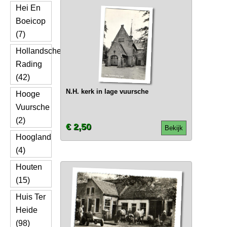
Hei En
Boeicop
(7)
Hollandsche
Rading
(42)
N.H. kerk in lage vuursche
Hooge
Vuursche
(2)
€ 2,50
Bekijk
Hoogland
(4)
Houten
(15)
Huis Ter
Heide
(98)