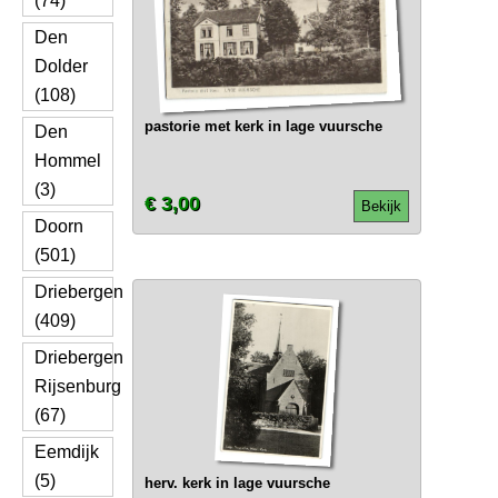
(74)
Den
Dolder
(108)
pastorie met kerk in lage vuursche
Den
Hommel
(3)
€ 3,00
Bekijk
Doorn
(501)
Driebergen
(409)
Driebergen
Rijsenburg
(67)
Eemdijk
(5)
herv. kerk in lage vuursche