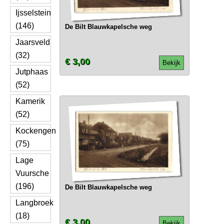
Ijsselstein
(146)
De Bilt Blauwkapelsche weg
Jaarsveld
(32)
€ 3,00
Bekijk
Jutphaas
(52)
Kamerik
(52)
Kockengen
(75)
Lage
Vuursche
(196)
De Bilt Blauwkapelsche weg
Langbroek
(18)
€ 3,00
Bekijk