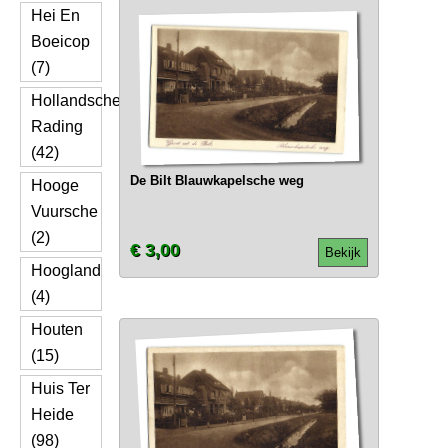
Hei En
Boeicop
(7)
Hollandsche
Rading
(42)
De Bilt Blauwkapelsche weg
Hooge
Vuursche
(2)
€ 3,00
Bekijk
Hoogland
(4)
Houten
(15)
Huis Ter
Heide
(98)