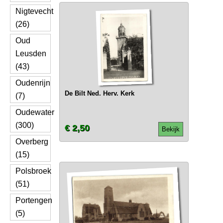
Nigtevecht
(26)
Oud
Leusden
(43)
Oudenrijn
De Bilt Ned. Herv. Kerk
(7)
Oudewater
(300)
€ 2,50
Bekijk
Overberg
(15)
Polsbroek
(51)
Portengen
(5)