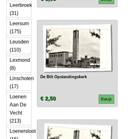
Leerbroek
(31)
Leersum
(175)
Leusden
(110)
Lexmond
(8)
De Bilt Opstandingskerk
Linschoten
(17)
Loenen
€ 2,50
Bekijk
Aan De
Vecht
(213)
Loenersloot