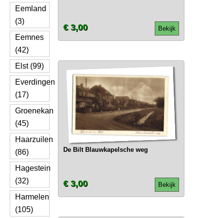
Eemland
(3)
€ 3,00
Bekijk
Eemnes
(42)
Elst (99)
Everdingen
(17)
Groenekan
(45)
Haarzuilen
De Bilt Blauwkapelsche weg
(86)
Hagestein
(32)
€ 3,00
Bekijk
Harmelen
(105)