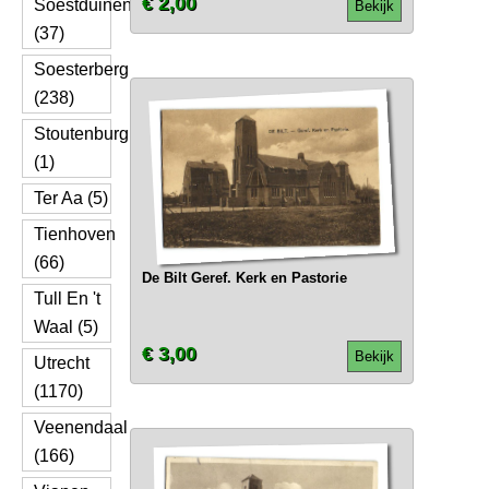
€ 2,00
Soestduinen
Bekijk
(37)
Soesterberg
(238)
Stoutenburg
(1)
Ter Aa (5)
Tienhoven
(66)
De Bilt Geref. Kerk en Pastorie
Tull En 't
Waal (5)
€ 3,00
Bekijk
Utrecht
(1170)
Veenendaal
(166)