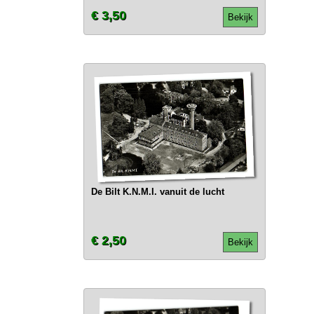
€ 3,50
Bekijk
De Bilt K.N.M.I. vanuit de lucht
€ 2,50
Bekijk