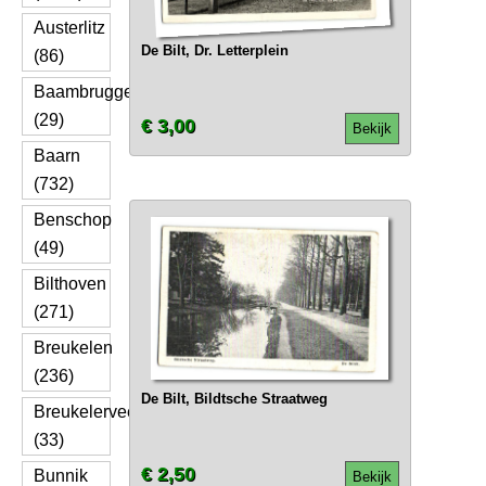
Austerlitz
De Bilt, Dr. Letterplein
(86)
Baambrugge
(29)
€ 3,00
Bekijk
Baarn
(732)
Benschop
(49)
Bilthoven
(271)
Breukelen
(236)
De Bilt, Bildtsche Straatweg
Breukelerveen
(33)
€ 2,50
Bunnik
Bekijk