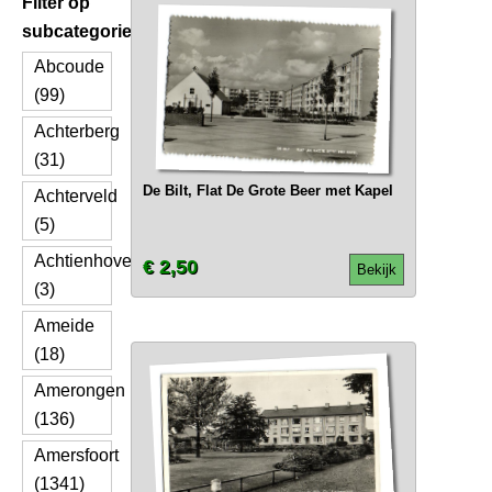
Filter op
subcategorie
Abcoude
(99)
Achterberg
(31)
De Bilt, Flat De Grote Beer met Kapel
Achterveld
(5)
Achtienhoven
€ 2,50
Bekijk
(3)
Ameide
(18)
Amerongen
(136)
Amersfoort
(1341)