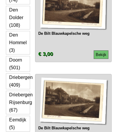
(74)
Den
Dolder
(108)
De Bilt Blauwkapelsche weg
Den
Hommel
(3)
€ 3,00
Bekijk
Doorn
(501)
Driebergen
(409)
Driebergen
Rijsenburg
(67)
Eemdijk
(5)
De Bilt Blauwkapelsche weg