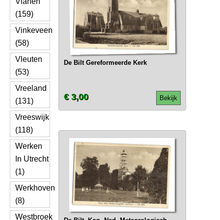
Vianen
(159)
Vinkeveen
(58)
Vleuten
De Bilt Gereformeerde Kerk
(53)
Vreeland
€ 3,00
Bekijk
(131)
Vreeswijk
(118)
Werken
In Utrecht
(1)
Werkhoven
(8)
Westbroek