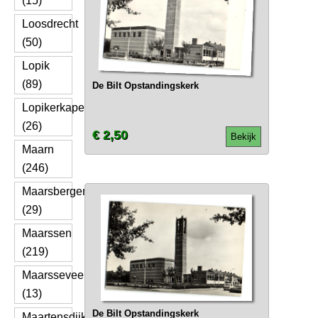
(15)
Loosdrecht
(50)
Lopik
(89)
De Bilt Opstandingskerk
Lopikerkapel
(26)
€ 2,50
Bekijk
Maarn
(246)
Maarsbergen
(29)
Maarssen
(219)
Maarsseveen
(13)
De Bilt Opstandingskerk
Maartensdijk