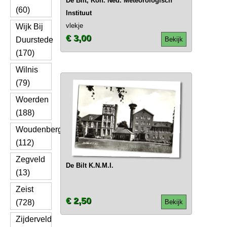
De Bilt, Kon. Ned. Meteorologisch
(60)
Instituut
vlekje
Wijk Bij
€ 3,00
Duurstede
Bekijk
(170)
Wilnis
(79)
Woerden
(188)
Woudenberg
(112)
Zegveld
De Bilt K.N.M.I.
(13)
Zeist
€ 2,50
(728)
Bekijk
Zijderveld