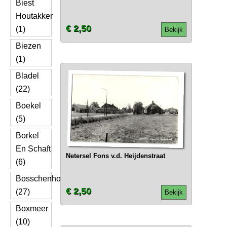
Biest
Houtakker
€ 2,50
(1)
Bekijk
Biezen
(1)
Bladel
(22)
Boekel
(5)
Borkel
En Schaft
Netersel Fons v.d. Heijdenstraat
(6)
Bosschenhoofd
€ 2,50
(27)
Bekijk
Boxmeer
(10)