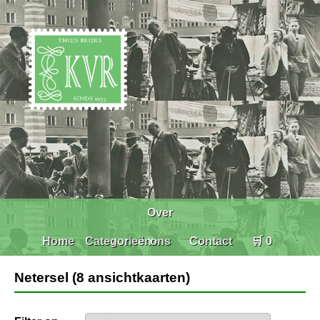
Over
Home
Categorieën
ons
Contact
🛒 0
Netersel (8 ansichtkaarten)