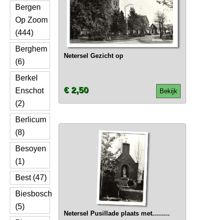
Bergen
Op Zoom
(444)
Berghem
Netersel Gezicht op
(6)
Berkel
€ 2,50
Enschot
Bekijk
(2)
Berlicum
(8)
Besoyen
(1)
Best (47)
Biesbosch
(5)
Netersel Pusillade plaats met.........