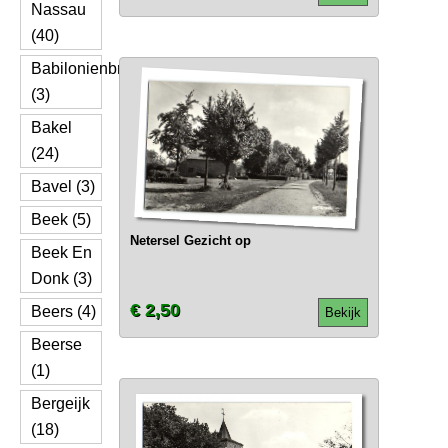
Nassau
(40)
Babilonienbroek
(3)
Bakel
(24)
Bavel (3)
Beek (5)
Netersel Gezicht op
Beek En
Donk (3)
€ 2,50
Beers (4)
Bekijk
Beerse
(1)
Bergeijk
(18)