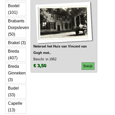
Boxtel
(101)
Brabants
Dorpsleven
(50)
Brakel (3)
Netersel het Huis van Vincent van
Breda
Gogh met..
(407)
Beschr. in 1952
€ 3,50
Breda
Bekijk
Ginneken
(3)
Budel
(33)
Capelle
(13)