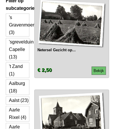
Filter op
subcategorie
's
Gravenmoer
(3)
'sgrevelduin
Capelle
Netersel Gezicht op...
(13)
't Zand
€ 2,50
Bekijk
(1)
Aalburg
(18)
Aalst (23)
Aarle
Rixel (4)
Aarle