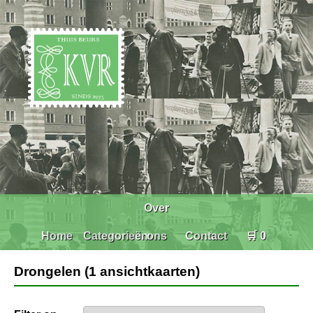
Over
Home
Categorieën
ons
Contact
🛒 0
Drongelen (1 ansichtkaarten)