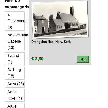
Filter op
subcategorie
's
Gravenmoer
(3)
'sgrevelduin
Capelle
Drongelen Ned. Herv. Kerk
(13)
't Zand
€ 2,50
Bekijk
(1)
Aalburg
(18)
Aalst (23)
Aarle
Rixel (4)
Aarle