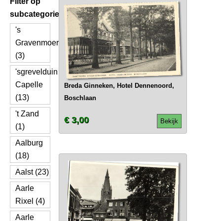
Filter op
subcategorie
's
Gravenmoer
(3)
'sgrevelduin
Capelle
Breda Ginneken, Hotel Dennenoord,
(13)
Boschlaan
't Zand
€ 3,00
Bekijk
(1)
Aalburg
(18)
Aalst (23)
Aarle
Rixel (4)
Aarle