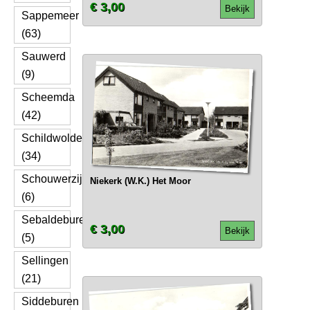
€ 3,00
Bekijk
Sappemeer
(63)
Sauwerd
(9)
Scheemda
(42)
Schildwolde
(34)
Schouwerzijl
Niekerk (W.K.) Het Moor
(6)
Sebaldeburen
€ 3,00
Bekijk
(5)
Sellingen
(21)
Siddeburen