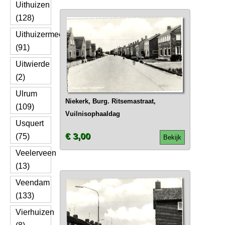
Uithuizen
(128)
Uithuizermeeden
(91)
Uitwierde
(2)
Ulrum
Niekerk, Burg. Ritsemastraat,
(109)
Vuilnisophaaldag
Usquert
€ 3,00
(75)
Bekijk
Veelerveen
(13)
Veendam
(133)
Vierhuizen