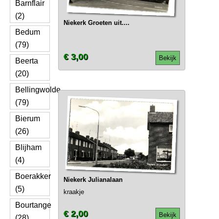
Barnflair
(2)
Niekerk Groeten uit....
Bedum
(79)
€ 3,00
Bekijk
Beerta
(20)
Bellingwolde
(79)
Bierum
(26)
Blijham
(4)
Boerakker
Niekerk Julianalaan
(5)
kraakje
Bourtange
€ 2,00
Bekijk
(28)