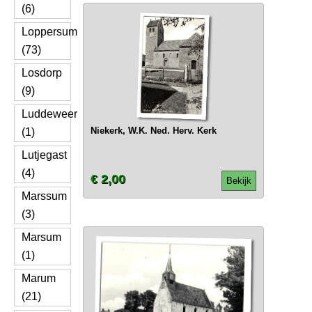
(6)
Loppersum
(73)
Losdorp
(9)
Luddeweer
Niekerk, W.K. Ned. Herv. Kerk
(1)
Lutjegast
(4)
€ 2,00
Bekijk
Marssum
(3)
Marsum
(1)
Marum
(21)