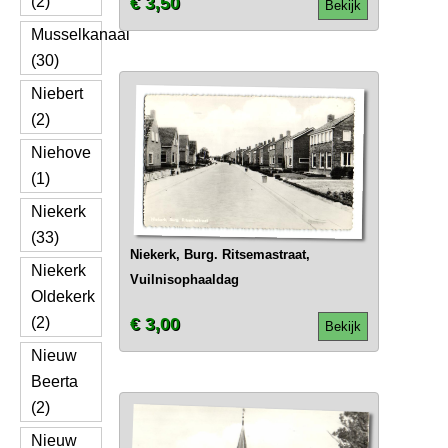
(2)
€ 3,50
Bekijk
Musselkanaal
(30)
Niebert
(2)
Niehove
(1)
Niekerk
(33)
Niekerk, Burg. Ritsemastraat,
Niekerk
Vuilnisophaaldag
Oldekerk
(2)
€ 3,00
Bekijk
Nieuw
Beerta
(2)
Nieuw