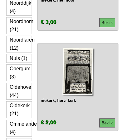
niekerk, het moor
Noorddijk
(4)
Noordhorn
€ 3,00
Bekijk
(21)
Noordlaren
(12)
Nuis (1)
Obergum
(3)
Oldehove
(44)
niekerk, herv. kerk
Oldekerk
(21)
€ 2,00
Bekijk
Ommelanderwijk
(4)