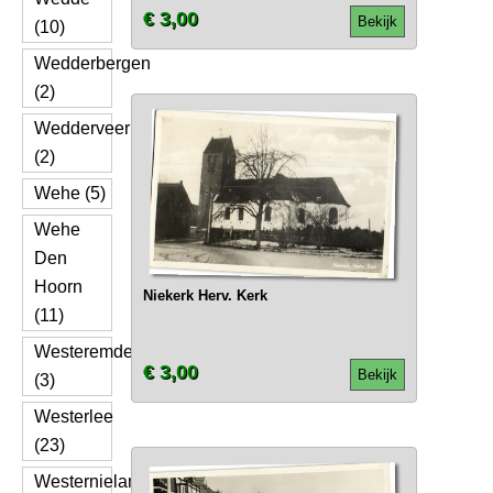
€ 3,00
Bekijk
(10)
Wedderbergen
(2)
Wedderveer
(2)
Wehe (5)
Wehe
Den
Hoorn
Niekerk Herv. Kerk
(11)
Westeremden
€ 3,00
Bekijk
(3)
Westerlee
(23)
Westernieland