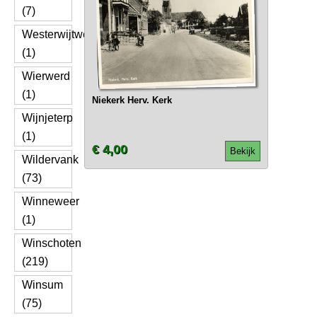
(7)
Westerwijtwerd
(1)
Wierwerd
(1)
Niekerk Herv. Kerk
Wijnjeterp
(1)
€ 4,00
Bekijk
Wildervank
(73)
Winneweer
(1)
Winschoten
(219)
Winsum
(75)