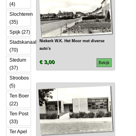
(4)
Slochteren
(35)
Spijk (27)
Niekerk W.K. Het Moor met diverse
Stadskanaal
auto's
(70)
Stedum
€ 3,00
Bekijk
(37)
Stroobos
(5)
Ten Boer
(22)
Ten Post
(33)
Ter Apel