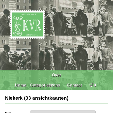
Over
Home
Categorieën
ons
Contact
🛒 0
Niekerk (33 ansichtkaarten)