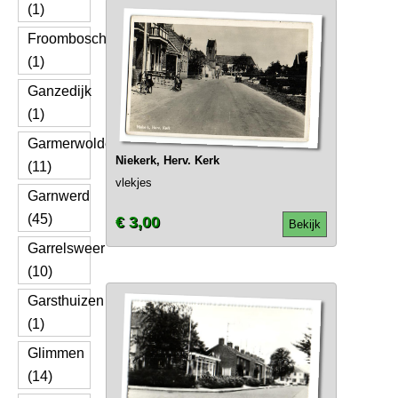
(1)
Froombosch
(1)
Ganzedijk
(1)
Garmerwolde
Niekerk, Herv. Kerk
(11)
vlekjes
Garnwerd
(45)
€ 3,00
Bekijk
Garrelsweer
(10)
Garsthuizen
(1)
Glimmen
(14)