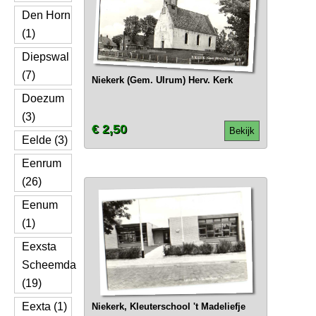
Den Horn
(1)
Diepswal
(7)
Niekerk (Gem. Ulrum) Herv. Kerk
Doezum
(3)
€ 2,50
Bekijk
Eelde (3)
Eenrum
(26)
Eenum
(1)
Eexsta
Scheemda
(19)
Eexta (1)
Niekerk, Kleuterschool 't Madeliefje