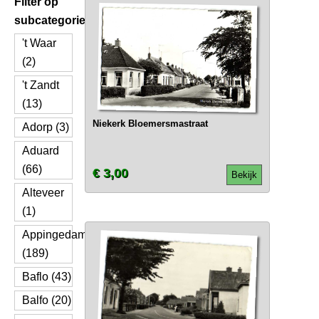
Filter op
subcategorie
't Waar
(2)
't Zandt
(13)
Niekerk Bloemersmastraat
Adorp (3)
Aduard
(66)
€ 3,00
Bekijk
Alteveer
(1)
Appingedam
(189)
Baflo (43)
Balfo (20)