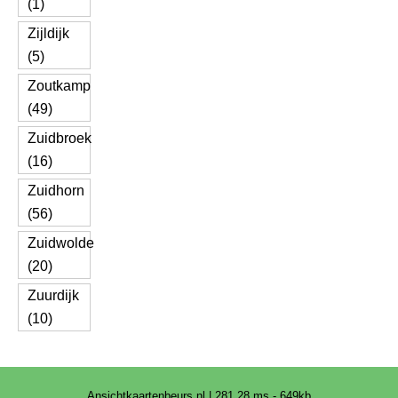
(1)
Zijldijk
(5)
Zoutkamp
(49)
Zuidbroek
(16)
Zuidhorn
(56)
Zuidwolde
(20)
Zuurdijk
(10)
Ansichtkaartenbeurs.nl | 281.28 ms - 649kb