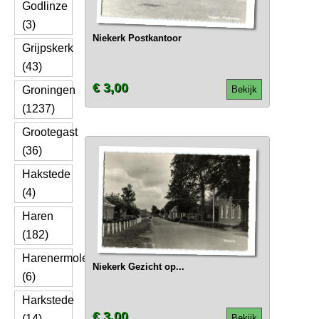
Godlinze
(3)
Niekerk Postkantoor
Grijpskerk
(43)
€ 3,00
Groningen
Bekijk
(1237)
Grootegast
(36)
Hakstede
(4)
Haren
(182)
Harenermolen
Niekerk Gezicht op...
(6)
Harkstede
€ 3,00
(14)
Bekijk