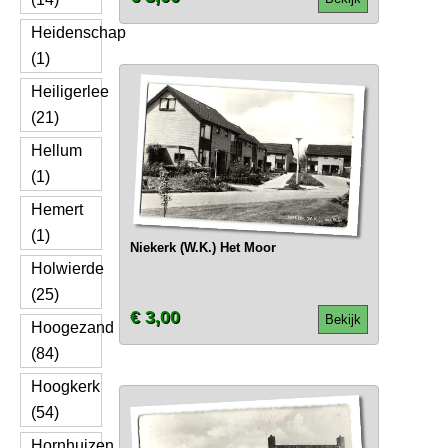
Heidenschap
(1)
Heiligerlee
(21)
Hellum
(1)
Hemert
(1)
Niekerk (W.K.) Het Moor
Holwierde
(25)
€ 3,00
Bekijk
Hoogezand
(84)
Hoogkerk
(54)
Hornhuizen