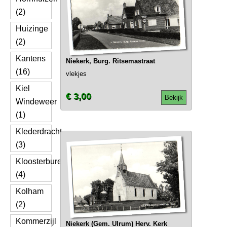
(2)
Huizinge
(2)
Kantens
Niekerk, Burg. Ritsemastraat
(16)
vlekjes
Kiel
€ 3,00
Bekijk
Windeweer
(1)
Klederdracht
(3)
Kloosterburen
(4)
Kolham
(2)
Kommerzijl
Niekerk (Gem. Ulrum) Herv. Kerk