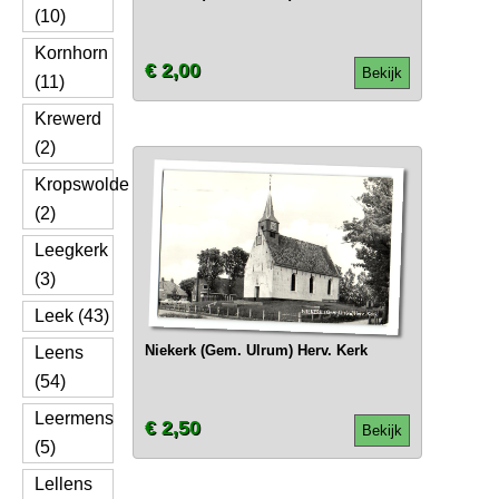
(10)
Kornhorn
€ 2,00
Bekijk
(11)
Krewerd
(2)
Kropswolde
(2)
Leegkerk
(3)
Leek (43)
Niekerk (Gem. Ulrum) Herv. Kerk
Leens
(54)
Leermens
€ 2,50
Bekijk
(5)
Lellens