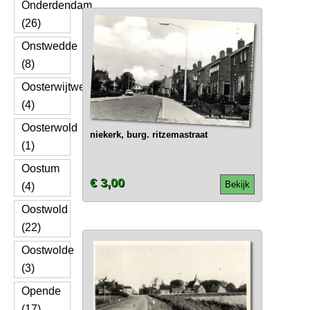
Onderdendam
(26)
Onstwedde
(8)
Oosterwijtwerd
(4)
Oosterwold
niekerk, burg. ritzemastraat
(1)
Oostum
€ 3,00
Bekijk
(4)
Oostwold
(22)
Oostwolde
(3)
Opende
(17)