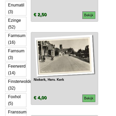
Enumatil
(3)
€ 2,50
Bekijk
Ezinge
(52)
Farmsum
(16)
Farnsum
(3)
Feerwerd
(14)
Niekerk, Herv. Kerk
Finsterwolde
(32)
Foxhol
€ 4,00
Bekijk
(5)
Franssum