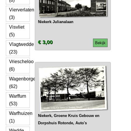
(8)
Vierverlaten
(3)
Niekerk Julianalaan
Visvliet
(5)
€ 3,00
Bekijk
Vlagtwedde
(23)
Vriescheloo
(6)
Wagenborgen
(62)
Warffum
(53)
Warfhuizen
Niekerk, Groene Kruis Gebouw en
(1)
Dorpshuis Rotonde, Auto's
Wedde