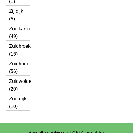
(1)
Zijldijk
(5)
Zoutkamp
(49)
Zuidbroek
(16)
Zuidhorn
(56)
Zuidwolde
(20)
Zuurdijk
(10)
Ansichtkaartenbeurs.nl | 216.04 ms - 613kb