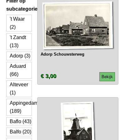
Filter op
subcategorie
't Waar
(2)
't Zandt
(13)
Adorp Schouwsterweg
Adorp (3)
Aduard
(66)
€ 3,00
Bekijk
Alteveer
(1)
Appingedam
(189)
Baflo (43)
Balfo (20)