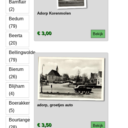
Barnflair
(2)
Adorp Korenmolen
Bedum
(79)
€ 3,00
Bekijk
Beerta
(20)
Bellingwolde
(79)
Bierum
(26)
Blijham
(4)
Boerakker
adorp, groetjes auto
(5)
Bourtange
€ 3,50
Bekijk
(28)