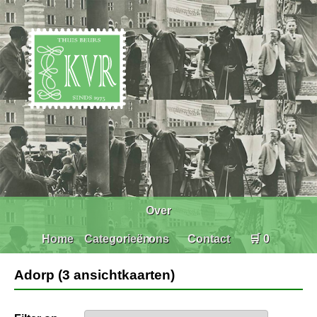
Over
Home
Categorieën
ons
Contact
🛒 0
Adorp (3 ansichtkaarten)