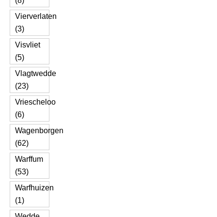
(8)
Vierverlaten
(3)
Visvliet
(5)
Vlagtwedde
(23)
Vriescheloo
(6)
Wagenborgen
(62)
Warffum
(53)
Warfhuizen
(1)
Wedde