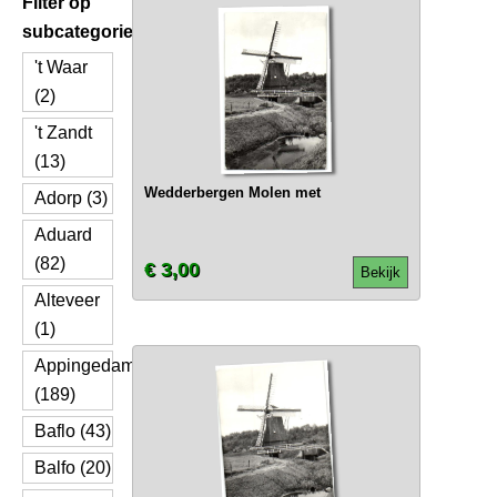
Filter op
subcategorie
't Waar
(2)
't Zandt
(13)
Wedderbergen Molen met
Adorp (3)
Aduard
(82)
€ 3,00
Bekijk
Alteveer
(1)
Appingedam
(189)
Baflo (43)
Balfo (20)