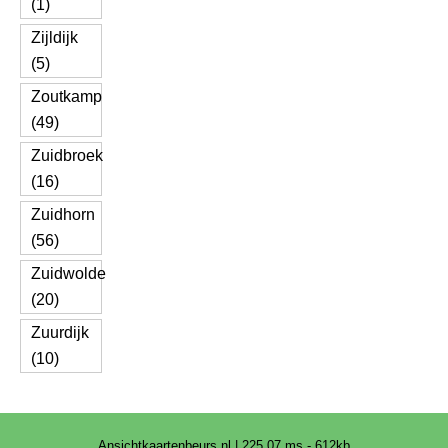
(1)
Zijldijk
(5)
Zoutkamp
(49)
Zuidbroek
(16)
Zuidhorn
(56)
Zuidwolde
(20)
Zuurdijk
(10)
Ansichtkaartenbeurs.nl | 225.07 ms - 612kb