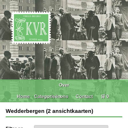
Over
Home
Categorieën
ons
Contact
🛒 0
Wedderbergen (2 ansichtkaarten)