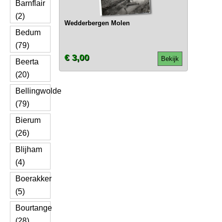
Barnflair
(2)
Wedderbergen Molen
Bedum
(79)
€ 3,00
Bekijk
Beerta
(20)
Bellingwolde
(79)
Bierum
(26)
Blijham
(4)
Boerakker
(5)
Bourtange
(28)