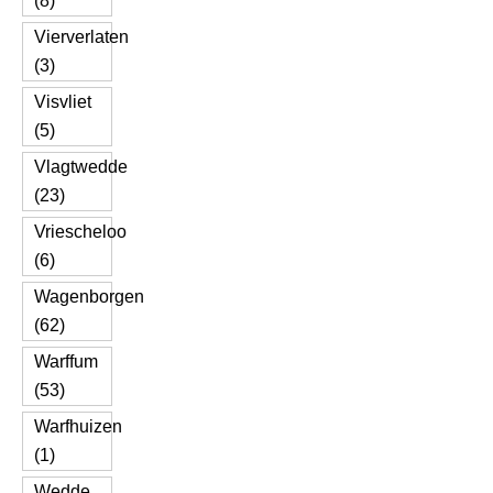
(8)
Vierverlaten
(3)
Visvliet
(5)
Vlagtwedde
(23)
Vriescheloo
(6)
Wagenborgen
(62)
Warffum
(53)
Warfhuizen
(1)
Wedde