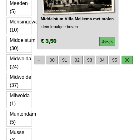
Meeden
(5)
Middelstum Villa Melkema met molen
Mensingeweer
klein kraakje r.boven
(10)
Middelstum
€ 3,50
Bekijk
(30)
Midwolda
«
90
91
92
93
94
95
96
(24)
Midwolde
(37)
Milwolda
(1)
Muntendam
(5)
Mussel