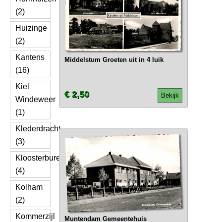
(2)
Huizinge
(2)
Kantens
Middelstum Groeten uit in 4 luik
(16)
Kiel
€ 2,50
Bekijk
Windeweer
(1)
Klederdracht
(3)
Kloosterburen
(4)
Kolham
(2)
Kommerzijl
Muntendam Gemeentehuis