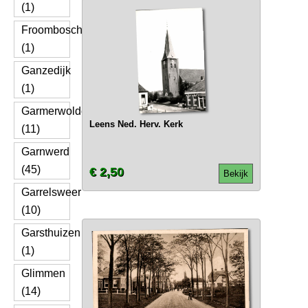
(1)
Froombosch
(1)
Ganzedijk
(1)
Garmerwolde
Leens Ned. Herv. Kerk
(11)
Garnwerd
(45)
€ 2,50
Bekijk
Garrelsweer
(10)
Garsthuizen
(1)
Glimmen
(14)