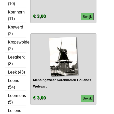
(10)
Kornhorn
€ 3,00
Bekijk
(11)
Krewerd
(2)
Kropswolde
(2)
Leegkerk
(3)
Leek (43)
Mensingeweer Korenmolen Hollands
Leens
Welvaart
(54)
Leermens
€ 3,00
Bekijk
(5)
Lellens