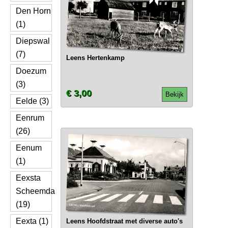
Den Horn
(1)
Diepswal
(7)
Leens Hertenkamp
Doezum
(3)
€ 3,00
Bekijk
Eelde (3)
Eenrum
(26)
Eenum
(1)
Eexsta
Scheemda
(19)
Eexta (1)
Leens Hoofdstraat met diverse auto's