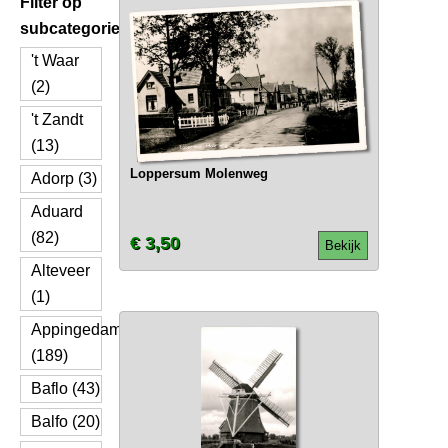
Filter op
subcategorie
't Waar
(2)
't Zandt
(13)
Loppersum Molenweg
Adorp (3)
Aduard
(82)
€ 3,50
Bekijk
Alteveer
(1)
Appingedam
(189)
Baflo (43)
Balfo (20)