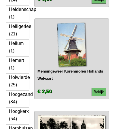
Heidenschap
(1)
Heiligerlee
(21)
Hellum
(1)
Hemert
(1)
Mensingeweer Korenmolen Hollands
Holwierde
Welvaart
(25)
€ 2,50
Bekijk
Hoogezand
(84)
Hoogkerk
(54)
Hornhuizen