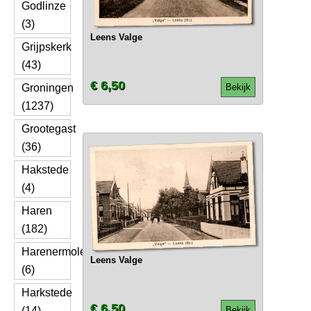
Godlinze
(3)
Leens Valge
Grijpskerk
(43)
€ 6,50
Groningen
Bekijk
(1237)
Grootegast
(36)
Hakstede
(4)
Haren
(182)
Harenermolen
Leens Valge
(6)
Harkstede
€ 6,50
(14)
Bekijk