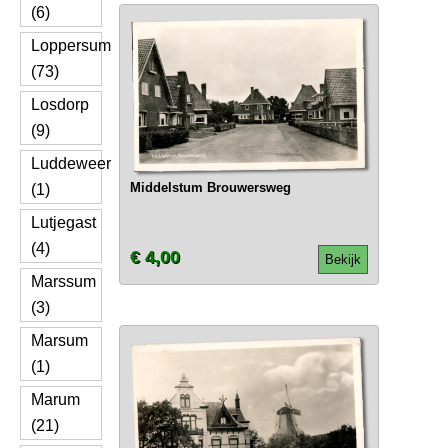
(6)
Loppersum
(73)
Losdorp
(9)
Luddeweer
Middelstum Brouwersweg
(1)
Lutjegast
(4)
€ 4,00
Bekijk
Marssum
(3)
Marsum
(1)
Marum
(21)