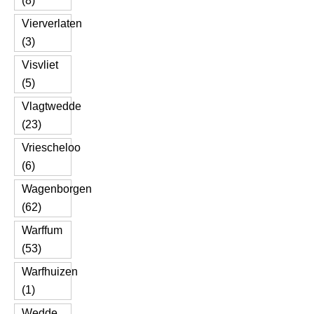
(8)
Vierverlaten
(3)
Visvliet
(5)
Vlagtwedde
(23)
Vriescheloo
(6)
Wagenborgen
(62)
Warffum
(53)
Warfhuizen
(1)
Wedde