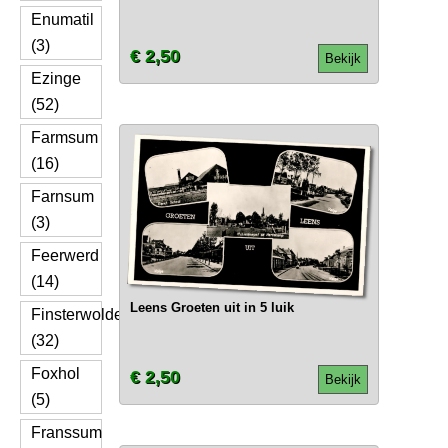
Enumatil
(3)
€ 2,50
Bekijk
Ezinge
(52)
Farmsum
(16)
Farnsum
(3)
Feerwerd
(14)
Leens Groeten uit in 5 luik
Finsterwolde
(32)
Foxhol
€ 2,50
Bekijk
(5)
Franssum