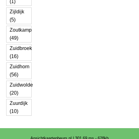
(1)
Zijldijk
(5)
Zoutkamp
(49)
Zuidbroek
(16)
Zuidhorn
(56)
Zuidwolde
(20)
Zuurdijk
(10)
Ansichtkaartenbeurs.nl | 301.69 ms - 628kb