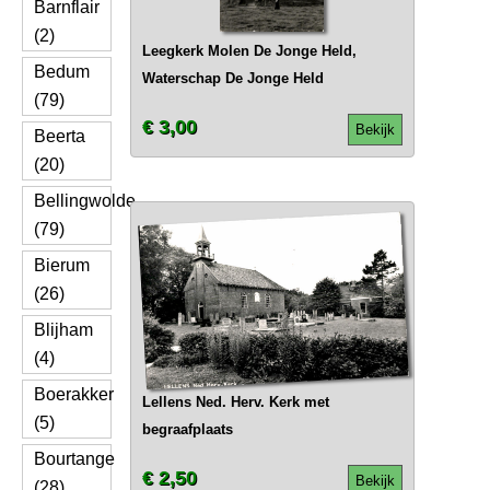
Barnflair
(2)
Leegkerk Molen De Jonge Held,
Bedum
Waterschap De Jonge Held
(79)
€ 3,00
Bekijk
Beerta
(20)
Bellingwolde
(79)
Bierum
(26)
Blijham
(4)
Boerakker
Lellens Ned. Herv. Kerk met
(5)
begraafplaats
Bourtange
€ 2,50
Bekijk
(28)