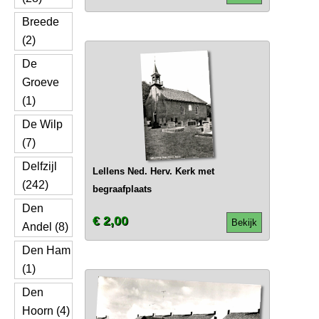
Breede
(2)
De
Groeve
(1)
De Wilp
(7)
Delfzijl
Lellens Ned. Herv. Kerk met
(242)
begraafplaats
Den
€ 2,00
Bekijk
Andel (8)
Den Ham
(1)
Den
Hoorn (4)