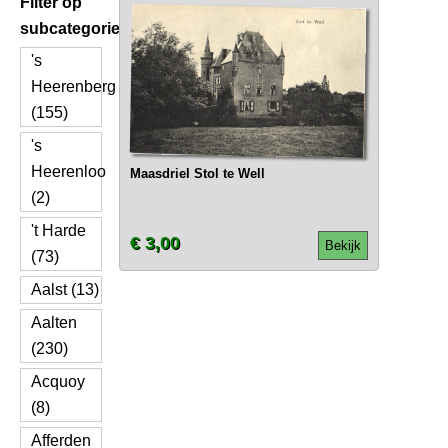
Filter op
subcategorie
's
Heerenberg
(155)
's
Heerenloo
Maasdriel Stol te Well
(2)
't Harde
€ 3,00
Bekijk
(73)
Aalst (13)
Aalten
(230)
Acquoy
(8)
Afferden