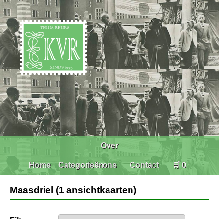
Over
Home
Categorieën
ons
Contact
🛒 0
Maasdriel (1 ansichtkaarten)