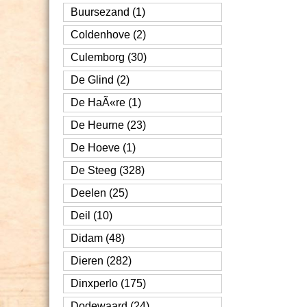
Buursezand (1)
Coldenhove (2)
Culemborg (30)
De Glind (2)
De HaÃ«re (1)
De Heurne (23)
De Hoeve (1)
De Steeg (328)
Deelen (25)
Deil (10)
Didam (48)
Dieren (282)
Dinxperlo (175)
Dodewaard (24)