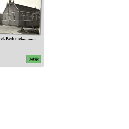
. Kerk met............
Bekijk