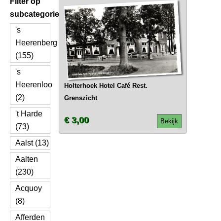
Filter op
subcategorie
's
Heerenberg
(155)
's
Heerenloo
Holterhoek Hotel Café Rest.
(2)
Grenszicht
't Harde
€ 3,00
Bekijk
(73)
Aalst (13)
Aalten
(230)
Acquoy
(8)
Afferden