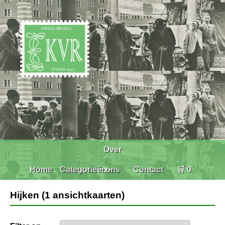
Over
Home
Categorieën
ons
Contact
🛒 0
Hijken (1 ansichtkaarten)