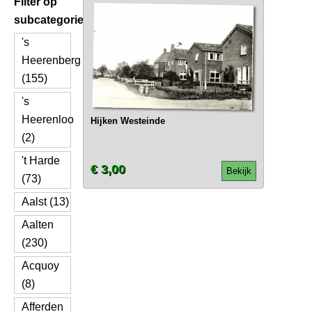
Filter op
subcategorie
's
Heerenberg
(155)
's
Heerenloo
Hijken Westeinde
(2)
't Harde
€ 3,00
Bekijk
(73)
Aalst (13)
Aalten
(230)
Acquoy
(8)
Afferden