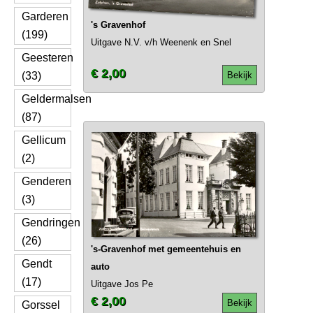
Garderen
's Gravenhof
(199)
Uitgave N.V. v/h Weenenk en Snel
Geesteren
€ 2,00
(33)
Bekijk
Geldermalsen
(87)
Gellicum
(2)
Genderen
(3)
Gendringen
(26)
's-Gravenhof met gemeentehuis en
Gendt
auto
(17)
Uitgave Jos Pe
€ 2,00
Bekijk
Gorssel