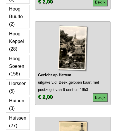
€ 2,00
Bekijk
Hoog
Buurlo
(2)
Hoog
Keppel
(28)
Hoog
Soeren
(156)
Gezicht op Hattem
uitgave v.d. Beek,gelopen kaart met
Horssen
postzegel van 6 cent uit 1953
(5)
€ 2,00
Bekijk
Huinen
(3)
Huissen
(27)