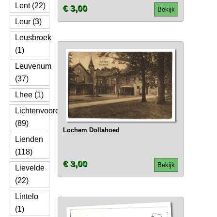
Lent (22)
€ 3,00
Bekijk
Leur (3)
Leusbroek
(1)
Leuvenum
(37)
Lhee (1)
Lichtenvoorde
(89)
Lochem Dollahoed
Lienden
(118)
€ 3,00
Bekijk
Lievelde
(22)
Lintelo
(1)