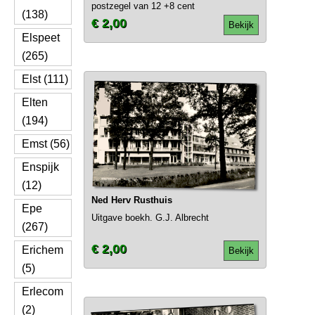
postzegel van 12 +8 cent
(138)
€ 2,00
Bekijk
Elspeet
(265)
Elst (111)
Elten
(194)
Emst (56)
Enspijk
(12)
Ned Herv Rusthuis
Epe
Uitgave boekh. G.J. Albrecht
(267)
€ 2,00
Erichem
Bekijk
(5)
Erlecom
(2)