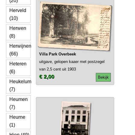
(20)
Herveld
(10)
Herwen
(8)
Herwijnen
(66)
Villa Park Overbeek
uitgave, gelopen kaaer met postzegel
Heteren
van 2,5 cent uit 1903
(6)
€ 2,00
Bekijk
Heukelum
(7)
Heumen
(7)
Heurne
(1)
Hien (49)