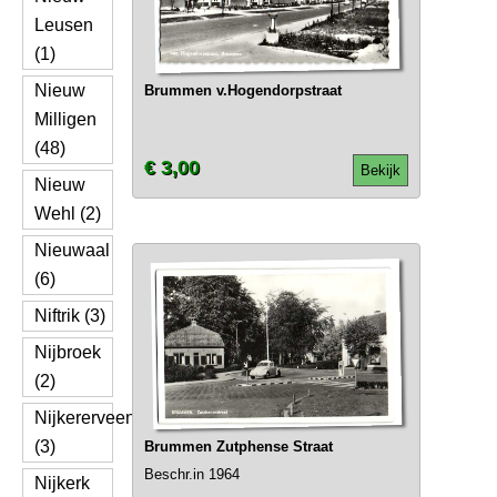
Leusen
(1)
Nieuw
Brummen v.Hogendorpstraat
Milligen
(48)
€ 3,00
Bekijk
Nieuw
Wehl (2)
Nieuwaal
(6)
Niftrik (3)
Nijbroek
(2)
Nijkererveen
(3)
Brummen Zutphense Straat
Beschr.in 1964
Nijkerk