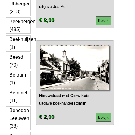
Ubbergen
uitgave Jos Pe
(213)
€ 2,00
Bekijk
Beekbergen
(495)
Beekhuijzen
(1)
Beesd
(70)
Beltrum
(1)
Bemmel
Nieuwstraat met Gem. huis
(11)
uitgave boekhandel Romijn
Beneden
€ 2,00
Bekijk
Leeuwen
(38)