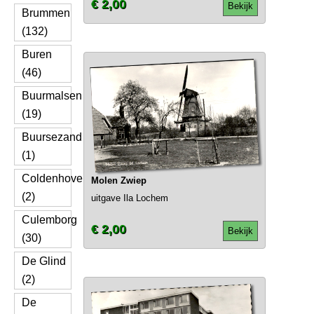
€ 2,00
Bekijk
Brummen
(132)
Buren
(46)
Buurmalsen
(19)
Buursezand
(1)
Coldenhove
Molen Zwiep
(2)
uitgave Ila Lochem
Culemborg
€ 2,00
Bekijk
(30)
De Glind
(2)
De