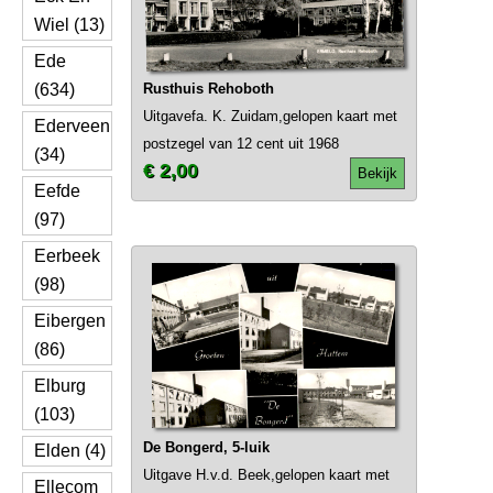
Wiel (13)
Ede
(634)
Rusthuis Rehoboth
Uitgavefa. K. Zuidam,gelopen kaart met
Ederveen
postzegel van 12 cent uit 1968
(34)
€ 2,00
Bekijk
Eefde
(97)
Eerbeek
(98)
Eibergen
(86)
Elburg
(103)
De Bongerd, 5-luik
Elden (4)
Uitgave H.v.d. Beek,gelopen kaart met
Ellecom