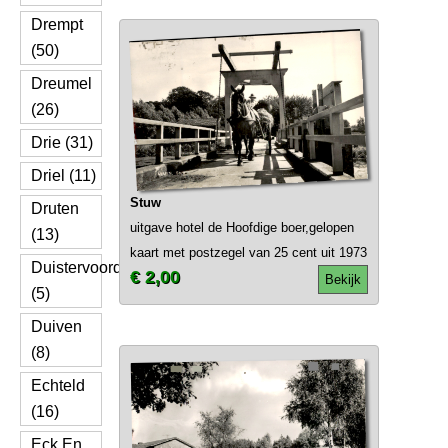
Drempt
(50)
Dreumel
(26)
Drie (31)
Driel (11)
Stuw
Druten
uitgave hotel de Hoofdige boer,gelopen
(13)
kaart met postzegel van 25 cent uit 1973
Duistervoorde
€ 2,00
Bekijk
(5)
Duiven
(8)
Echteld
(16)
Eck En