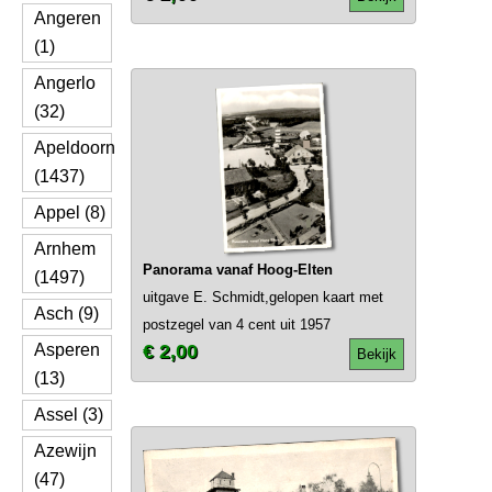
Angeren
(1)
Angerlo
(32)
Apeldoorn
(1437)
Appel (8)
Arnhem
Panorama vanaf Hoog-Elten
(1497)
uitgave E. Schmidt,gelopen kaart met
Asch (9)
postzegel van 4 cent uit 1957
Asperen
€ 2,00
Bekijk
(13)
Assel (3)
Azewijn
(47)