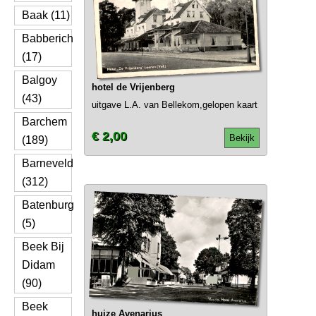
Baak (11)
Babberich
(17)
Balgoy
hotel de Vrijenberg
(43)
uitgave L.A. van Bellekom,gelopen kaart
Barchem
€ 2,00
Bekijk
(189)
Barneveld
(312)
Batenburg
(5)
Beek Bij
Didam
(90)
Beek
huize Avenarius