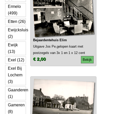
Ermelo
(499)
Etten (26)
Ewijcksluis
(2)
Bejaardentehuis Elim
Ewijk
Uitgave Jos Pe,gelopen kaart met
(13)
postzegels van 3x 1 en 1 x 12 cent
€ 2,00
Exel (12)
Bekijk
Exel Bij
Lochem
(3)
Gaanderen
(1)
Gameren
(8)