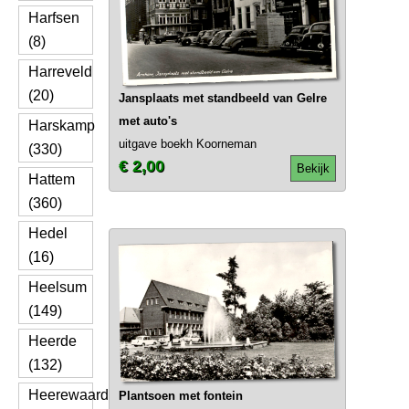
Harfsen
(8)
Harreveld
(20)
Jansplaats met standbeeld van Gelre
met auto's
Harskamp
uitgave boekh Koorneman
(330)
€ 2,00
Bekijk
Hattem
(360)
Hedel
(16)
Heelsum
(149)
Heerde
(132)
Heerewaarden
Plantsoen met fontein