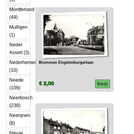
Montferland
(49)
Mulligen
(1)
Neder
Asselt (3)
Nederhemert
Brummen Engelenburgerlaan
(10)
Neede
€ 2,00
Bekijk
(109)
Neerbosch
(238)
Neerijnen
(6)
Nieuw