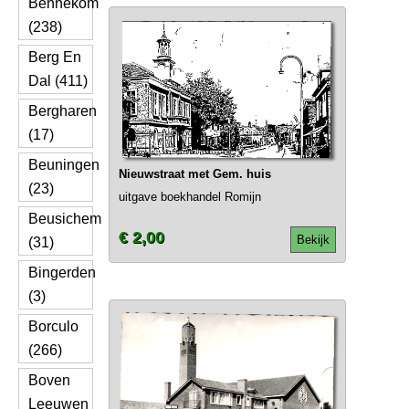
Bennekom
(238)
Berg En
Dal (411)
Bergharen
(17)
Beuningen
Nieuwstraat met Gem. huis
(23)
uitgave boekhandel Romijn
Beusichem
€ 2,00
Bekijk
(31)
Bingerden
(3)
Borculo
(266)
Boven
Leeuwen