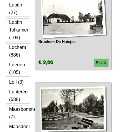
Lobith
(27)
Lobith
Tolkamer
(104)
Bruchem De Huisjes
Lochem
(886)
€ 2,00
Bekijk
Loenen
(105)
Loil (3)
Lunteren
(688)
Maasbommel
(7)
Maasdriel