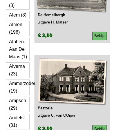
(3)
Alem (8)
De Hemelbergh
uitgave H. Matser
Almen
(196)
€ 2,00
Bekijk
Alphen
Aan De
Maas (1)
Alverna
(23)
Ammerzoden
(19)
Ampsen
(29)
Pastorie
uitgave C. van OOijen
Andelst
(31)
€ 2,00
Bekijk