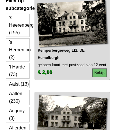
Filter op
subcategorie
's
Heerenberg
(155)
's
Heerenloo
Kemperbergerweg 111, DE
(2)
Hemelbergh
gelopen kaart met postzegel van 12 cent
't Harde
€ 2,00
Bekijk
(73)
Aalst (13)
Aalten
(230)
Acquoy
(8)
Afferden