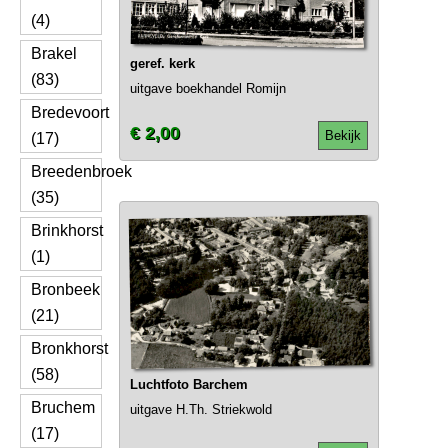
(4)
Brakel
geref. kerk
(83)
uitgave boekhandel Romijn
Bredevoort
€ 2,00
Bekijk
(17)
Breedenbroek
(35)
Brinkhorst
(1)
Bronbeek
(21)
Bronkhorst
(58)
Luchtfoto Barchem
Bruchem
uitgave H.Th. Striekwold
(17)