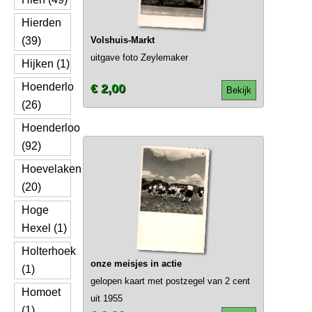
Hierden
(39)
Volshuis-Markt
uitgave foto Zeylemaker
Hijken (1)
Hoenderlo
€ 2,00
Bekijk
(26)
Hoenderloo
(92)
Hoevelaken
(20)
Hoge
Hexel (1)
Holterhoek
onze meisjes in actie
(1)
gelopen kaart met postzegel van 2 cent
Homoet
uit 1955
(1)