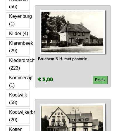
(56)
Keyenburg
(1)
Kilder (4)
Klarenbeek
(29)
Bruchem N.H. met pastorie
Klederdracht
(223)
Kommerzijl
€ 2,00
Bekijk
(1)
Kootwijk
(58)
Kootwijkerbroek
(20)
Kotten