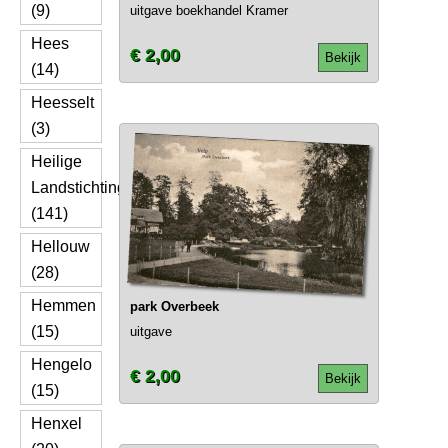
(9)
uitgave boekhandel Kramer
Hees
€ 2,00
Bekijk
(14)
Heesselt
(3)
Heilige
Landstichting
(141)
Hellouw
(28)
Hemmen
park Overbeek
(15)
uitgave
Hengelo
€ 2,00
Bekijk
(15)
Henxel