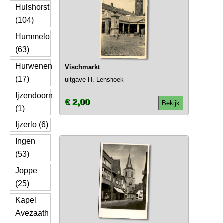
Hulshorst
(104)
Hummelo
(63)
Hurwenen
Vischmarkt
(17)
uitgave H. Lenshoek
Ijzendoorn
€ 2,00
Bekijk
(1)
Ijzerlo (6)
Ingen
(53)
Joppe
(25)
Kapel
Avezaath