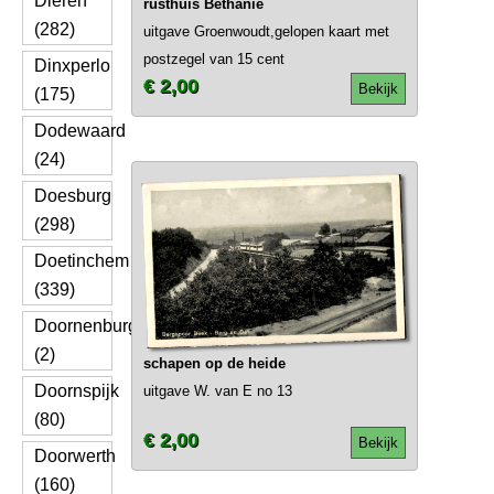
Dieren
rusthuis Bethanie
(282)
uitgave Groenwoudt,gelopen kaart met
postzegel van 15 cent
Dinxperlo
€ 2,00
Bekijk
(175)
Dodewaard
(24)
Doesburg
(298)
Doetinchem
(339)
Doornenburg
(2)
schapen op de heide
Doornspijk
uitgave W. van E no 13
(80)
€ 2,00
Bekijk
Doorwerth
(160)