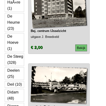
HaÃ«re
(1)
De
Heurne
(23)
Bej. centrum IJsselzicht
De
uitgave J. Breedveld
Hoeve
€ 2,00
Bekijk
(1)
De Steeg
(328)
Deelen
(25)
Deil (10)
Didam
(48)