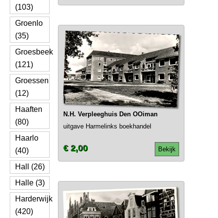
(103)
Groenlo
(35)
Groesbeek
(121)
Groessen
(12)
Haaften
N.H. Verpleeghuis Den OOiman
(80)
uitgave Harmelinks boekhandel
Haarlo
€ 2,00
Bekijk
(40)
Hall (26)
Halle (3)
Harderwijk
(420)