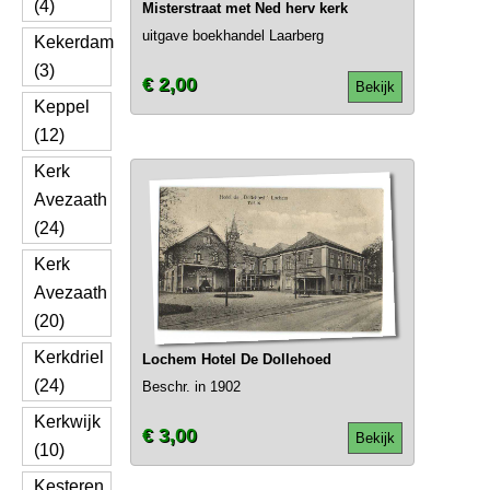
(4)
Misterstraat met Ned herv kerk
uitgave boekhandel Laarberg
Kekerdam
(3)
€ 2,00
Bekijk
Keppel
(12)
Kerk
Avezaath
(24)
Kerk
Avezaath
(20)
Kerkdriel
Lochem Hotel De Dollehoed
(24)
Beschr. in 1902
Kerkwijk
€ 3,00
Bekijk
(10)
Kesteren