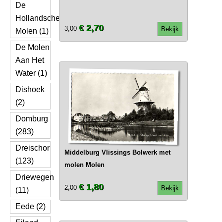
De
Hollandsche
€ 2,70
3,00
Bekijk
Molen (1)
De Molen
Aan Het
Water (1)
Dishoek
(2)
Domburg
(283)
Dreischor
Middelburg Vlissings Bolwerk met
(123)
molen Molen
Driewegen
€ 1,80
2,00
Bekijk
(11)
Eede (2)