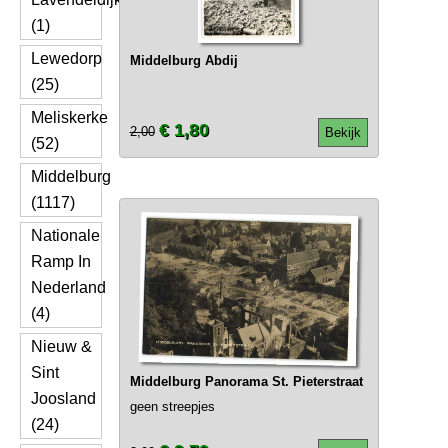
(1)
Lewedorp
Middelburg Abdij
(25)
Meliskerke
€ 1,80
2,00
Bekijk
(52)
Middelburg
(1117)
Nationale
Ramp In
Nederland
(4)
Nieuw &
Sint
Middelburg Panorama St. Pieterstraat
Joosland
geen streepjes
(24)