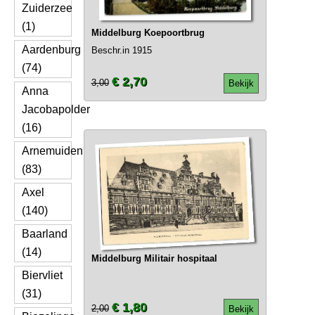
Zuiderzee
(1)
Middelburg Koepoortbrug
Aardenburg
Beschr.in 1915
(74)
€ 2,70
3,00
Bekijk
Anna
Jacobapolder
(16)
Arnemuiden
(83)
Axel
(140)
Baarland
(14)
Middelburg Militair hospitaal
Biervliet
(31)
€ 1,80
2,00
Bekijk