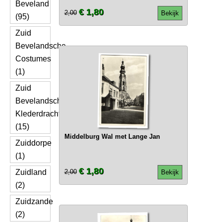
Beveland
€ 1,80
2,00
Bekijk
(95)
Zuid
Bevelandsche
Costumes
(1)
Zuid
Bevelandsche
Klederdracht
(15)
Middelburg Wal met Lange Jan
Zuiddorpe
(1)
€ 1,80
Zuidland
2,00
Bekijk
(2)
Zuidzande
(2)