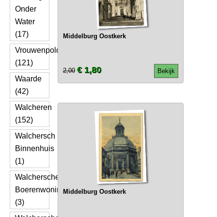
Onder
Water
(17)
Middelburg Oostkerk
Vrouwenpolder
(121)
€ 1,80
2,00
Bekijk
Waarde
(42)
Walcheren
(152)
Walchersch
Binnenhuis
(1)
Walchersche
Boerenwoning
Middelburg Oostkerk
(3)