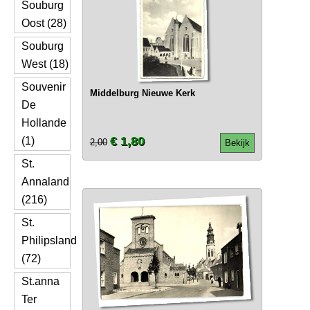
Souburg
Oost (28)
Souburg
West (18)
Souvenir
Middelburg Nieuwe Kerk
De
Hollande
€ 1,80
(1)
2,00
Bekijk
St.
Annaland
(216)
St.
Philipsland
(72)
St.anna
Ter