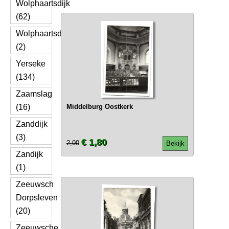
Wolphaartsdijk
(62)
Wolphaartsdyk
(2)
Yerseke
(134)
Zaamslag
(16)
Middelburg Oostkerk
Zanddijk
(3)
€ 1,80
2,00
Bekijk
Zandijk
(1)
Zeeuwsch
Dorpsleven
(20)
Zeeuwsche