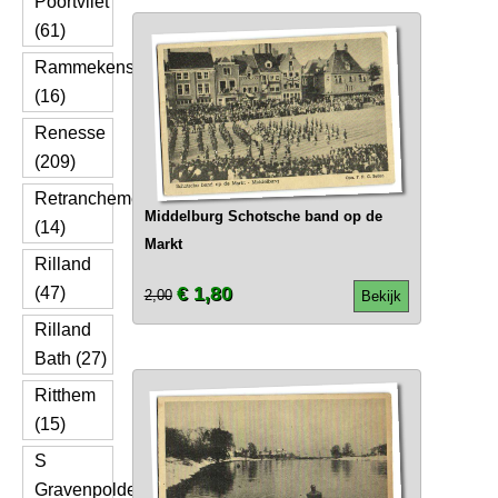
Poortvliet
(61)
Rammekens
(16)
Renesse
(209)
Retranchement
Middelburg Schotsche band op de
(14)
Markt
Rilland
€ 1,80
(47)
2,00
Bekijk
Rilland
Bath (27)
Ritthem
(15)
S
Gravenpolder