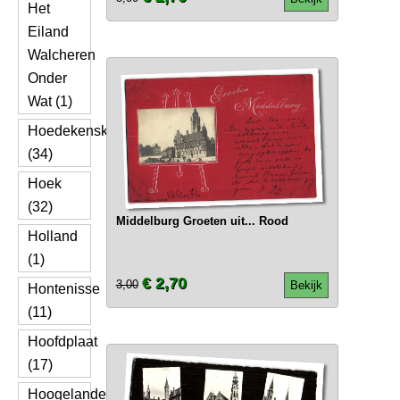
Het
Eiland
Walcheren
Onder
Wat (1)
Hoedekenskerke
(34)
Hoek
(32)
Middelburg Groeten uit... Rood
Holland
(1)
€ 2,70
3,00
Bekijk
Hontenisse
(11)
Hoofdplaat
(17)
Hoogelande