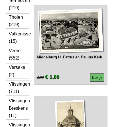
Terneuzen
(219)
Tholen
(219)
Valkenisse
(15)
Veere
Middelburg H. Petrus en Paulus Kerk
(552)
Verseke
(2)
€ 1,80
2,00
Bekijk
Vlissingen
(711)
Vlissingen
Breskens
(11)
Vlissingen