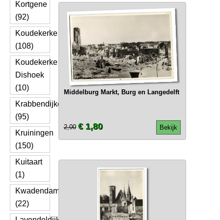
Kortgene
(92)
Koudekerke
(108)
Koudekerke
Dishoek
(10)
Middelburg Markt, Burg en Langedelft
Krabbendijke
(95)
€ 1,80
2,00
Bekijk
Kruiningen
(150)
Kuitaart
(1)
Kwadendamme
(22)
Lavendeldijk