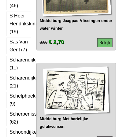
(46)
S Heer
Middelburg Jaagpad Vlissingen onder
Hendrikskinderen
water winter
(19)
€ 2,70
Sas Van
3,00
Bekijk
Gent (7)
Scharendijk
(11)
Scharendijke
(21)
Schelphoek
(9)
Scherpenisse
Middelburg Met hartelijke
(62)
gelukwensen
Schoondijke