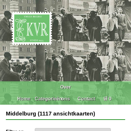
Over
Home
Categorieën
ons
Contact
🛒 0
Middelburg (1117 ansichtkaarten)