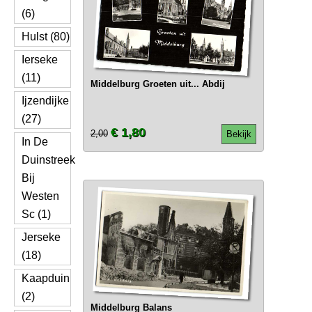
(6)
Hulst (80)
Ierseke
(11)
Middelburg Groeten uit... Abdij
Ijzendijke
(27)
€ 1,80
2,00
Bekijk
In De
Duinstreek
Bij
Westen
Sc (1)
Jerseke
(18)
Kaapduin
(2)
Middelburg Balans