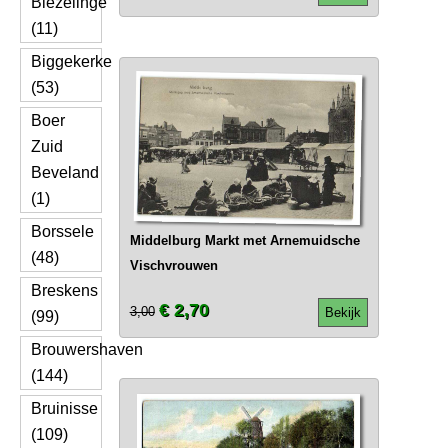
Biezelinge
(11)
Biggekerke
(53)
Boer
Zuid
Beveland
(1)
Borssele
Middelburg Markt met Arnemuidsche
(48)
Vischvrouwen
Breskens
€ 2,70
3,00
Bekijk
(99)
Brouwershaven
(144)
Bruinisse
(109)