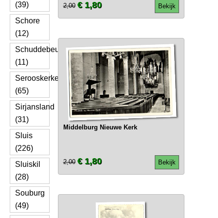
€ 1,80
(39)
2,00
Bekijk
Schore
(12)
Schuddebeurs
(11)
Serooskerke
(65)
Sirjansland
(31)
Middelburg Nieuwe Kerk
Sluis
(226)
€ 1,80
2,00
Bekijk
Sluiskil
(28)
Souburg
(49)