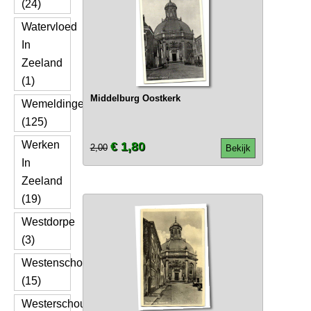
(24)
Watervloed
In
Zeeland
(1)
Middelburg Oostkerk
Wemeldinge
(125)
Werken
€ 1,80
2,00
Bekijk
In
Zeeland
(19)
Westdorpe
(3)
Westenschouwen
(15)
Westerschouwen