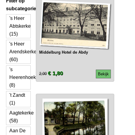
Filter op
subcategorie
's Heer
Abtskerke
(15)
's Heer
Arendskerke
Middelburg Hotel de Abdy
(60)
's
€ 1,80
2,00
Bekijk
Heerenhoek
(8)
't Zandt
(1)
Aagtekerke
(58)
Aan De