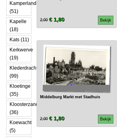
Kamperland
(51)
€ 1,80
2,00
Bekijk
Kapelle
(18)
Kats (11)
Kerkwerve
(19)
Klederdracht
(99)
Kloetinge
(35)
Middelburg Markt met Stadhuis
Kloosterzande
(36)
€ 1,80
2,00
Bekijk
Koewacht
(5)