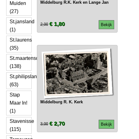
Middelburg R.K. Kerk en Lange Jan
Muiden
(27)
St.jansland
€ 1,80
2,00
Bekijk
(1)
St.laurens
(35)
St.maartensdijk
(138)
St.philipsland
(63)
Stap
Middelburg R. K. Kerk
Maar In!
(1)
Stavenisse
€ 2,70
3,00
Bekijk
(115)