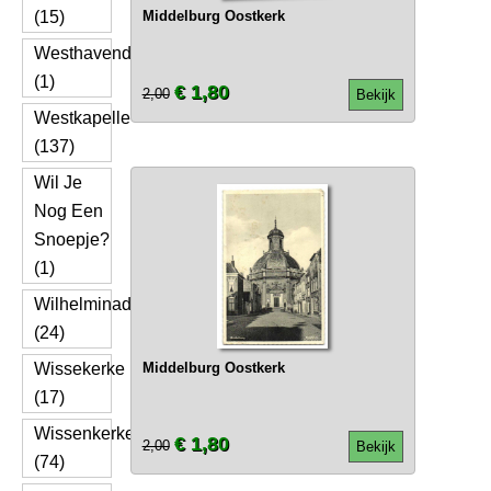
(15)
Middelburg Oostkerk
Westhavendijk
(1)
€ 1,80
2,00
Bekijk
Westkapelle
(137)
Wil Je
Nog Een
Snoepje?
(1)
Wilhelminadorp
(24)
Wissekerke
Middelburg Oostkerk
(17)
Wissenkerke
€ 1,80
2,00
Bekijk
(74)