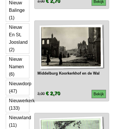
€ 2,70
3,00
Bekijk
Nieuw
Balinge
(1)
Nieuw
En St,
Joosland
(2)
Nieuw
Namen
Middelburg Koorkerkhof en de Wal
(6)
Nieuwdorp
(47)
€ 2,70
3,00
Bekijk
Nieuwerkerk
(133)
Nieuwland
(11)