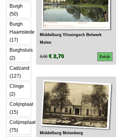
Burgh
(50)
Burgh
Haamstede
Middelburg Vlissingsch Bolwerk
(17)
Molen
Burghsluis
€ 2,70
3,00
Bekijk
(2)
Cadzand
(127)
Clinge
(2)
Colijnplaat
(15)
Colijnsplaat
(75)
Middelburg Molenberg