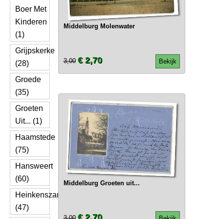
Boer Met
Kinderen
Middelburg Molenwater
(1)
Grijpskerke
€ 2,70
3,00
Bekijk
(28)
Groede
(35)
Groeten
Uit... (1)
Haamstede
(75)
Hansweert
(60)
Middelburg Groeten uit...
Heinkenszand
(47)
€ 2,70
3,00
Bekijk