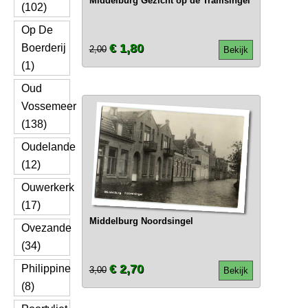
Middelburg Gezicht op de Tramsingel
(102)
Op De
€ 1,80
Boerderij
2,00
Bekijk
(1)
Oud
Vossemeer
(138)
Oudelande
(12)
Ouwerkerk
(17)
Middelburg Noordsingel
Ovezande
(34)
€ 2,70
Philippine
3,00
Bekijk
(8)