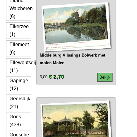
Eiland
Walcheren
(6)
Elkerzee
(1)
Ellemeet
(6)
Middelburg Vlissings Bolwerk met
Ellewoutsdijk
molen Molen
(11)
€ 2,70
3,00
Bekijk
Gapinge
(12)
Geersdijk
(21)
Goes
(438)
Goesche