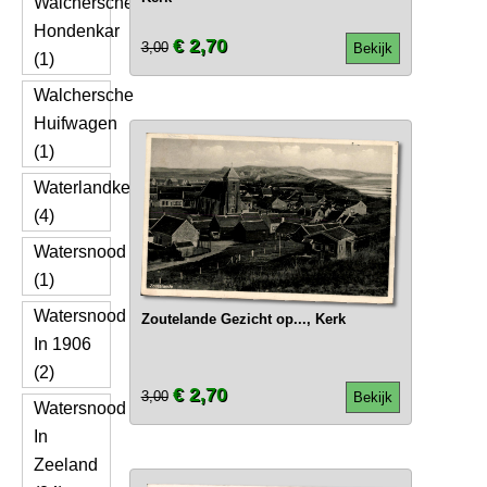
Walchersche
Hondenkar
€ 2,70
3,00
Bekijk
(1)
Walchersche
Huifwagen
(1)
Waterlandkerkje
(4)
Watersnood
(1)
Watersnood
Zoutelande Gezicht op..., Kerk
In 1906
(2)
€ 2,70
3,00
Bekijk
Watersnood
In
Zeeland