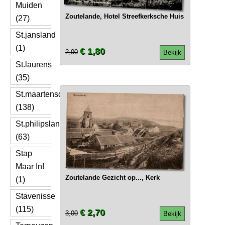
Muiden
Zoutelande, Hotel Streefkerksche Huis
(27)
St.jansland
(1)
€ 1,80
2,00
Bekijk
St.laurens
(35)
St.maartensdijk
(138)
St.philipsland
(63)
Stap
Maar In!
Zoutelande Gezicht op..., Kerk
(1)
Stavenisse
(115)
€ 2,70
3,00
Bekijk