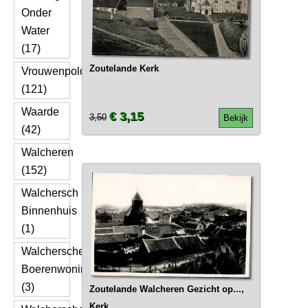
Onder
Water
(17)
Zoutelande Kerk
Vrouwenpolder
(121)
Waarde
€ 3,15
3,50
Bekijk
(42)
Walcheren
(152)
Walchersch
Binnenhuis
(1)
Walchersche
Boerenwoning
(3)
Zoutelande Walcheren Gezicht op...,
Kerk