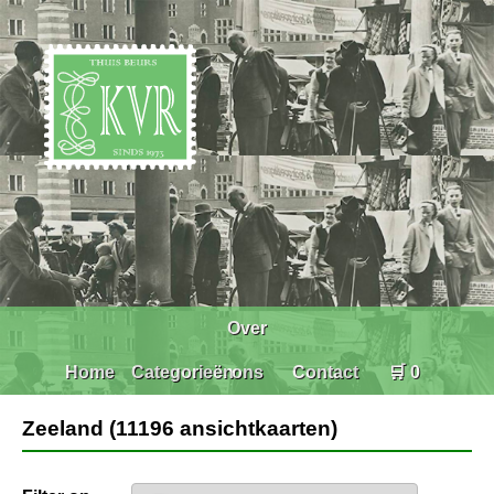
Over
Home
Categorieën
ons
Contact
🛒 0
Zeeland (11196 ansichtkaarten)