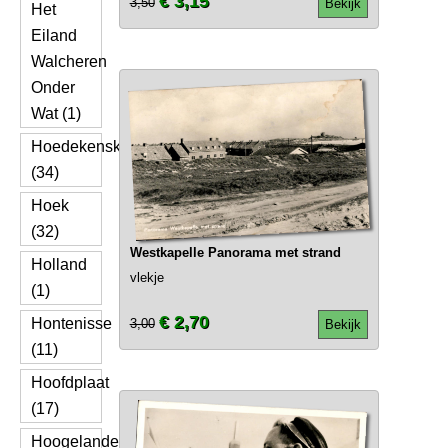
€ 3,15
3,50
Bekijk
Het
Eiland
Walcheren
Onder
Wat (1)
Hoedekenskerke
(34)
Hoek
(32)
Westkapelle Panorama met strand
Holland
vlekje
(1)
€ 2,70
Hontenisse
3,00
Bekijk
(11)
Hoofdplaat
(17)
Hoogelande