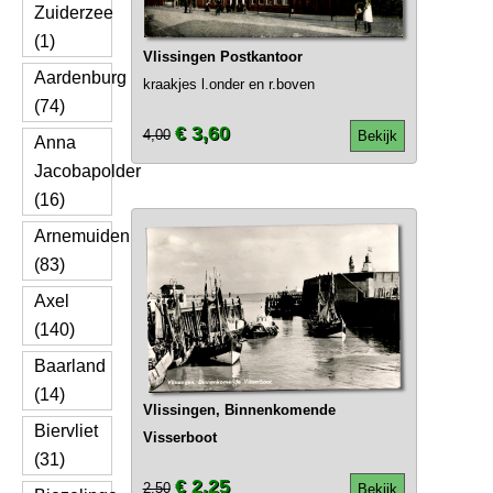
Zuiderzee
(1)
Vlissingen Postkantoor
Aardenburg
kraakjes l.onder en r.boven
(74)
€ 3,60
4,00
Bekijk
Anna
Jacobapolder
(16)
Arnemuiden
(83)
Axel
(140)
Baarland
(14)
Vlissingen, Binnenkomende
Biervliet
Visserboot
(31)
€ 2,25
2,50
Bekijk