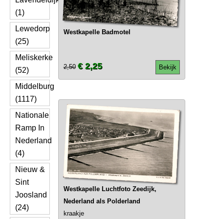
(1)
Lewedorp
Westkapelle Badmotel
(25)
Meliskerke
€ 2,25
2,50
Bekijk
(52)
Middelburg
(1117)
Nationale
Ramp In
Nederland
(4)
Nieuw &
Sint
Westkapelle Luchtfoto Zeedijk,
Joosland
Nederland als Polderland
(24)
kraakje