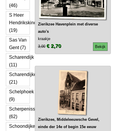
(46)
S Heer
Hendrikskinderen
Zierikzee Havenplein met diverse
(19)
auto's
kraakje
Sas Van
€ 2,70
3,00
Bekijk
Gent (7)
Scharendijk
(11)
Scharendijke
(21)
Schelphoek
(9)
Scherpenisse
(62)
Zierikzee, Middeleeuwsche Gevel,
Schoondijke
einde der 14e of begin 15e eeuw