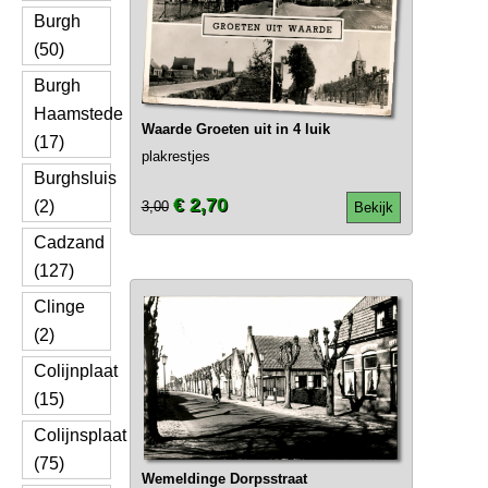
Burgh
(50)
Burgh
Haamstede
Waarde Groeten uit in 4 luik
(17)
plakrestjes
Burghsluis
€ 2,70
(2)
3,00
Bekijk
Cadzand
(127)
Clinge
(2)
Colijnplaat
(15)
Colijnsplaat
(75)
Wemeldinge Dorpsstraat