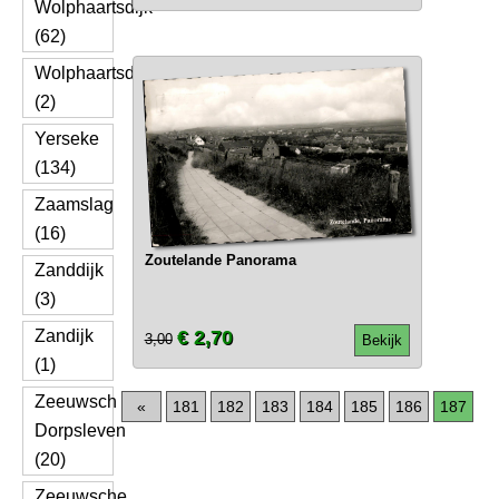
Wolphaartsdijk
(62)
Wolphaartsdyk
(2)
Yerseke
(134)
Zaamslag
(16)
Zoutelande Panorama
Zanddijk
(3)
Zandijk
€ 2,70
3,00
Bekijk
(1)
Zeeuwsch
«
181
182
183
184
185
186
187
Dorpsleven
(20)
Zeeuwsche