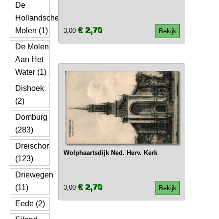
De
Hollandsche
€ 2,70
Molen (1)
3,00
Bekijk
De Molen
Aan Het
Water (1)
Dishoek
(2)
Domburg
(283)
Dreischor
Wolphaartsdijk Ned. Herv. Kerk
(123)
Driewegen
€ 2,70
(11)
3,00
Bekijk
Eede (2)