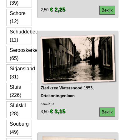
(39)
€ 2,25
2,50
Bekijk
Schore
(12)
Schuddebeurs
(11)
Serooskerke
(65)
Sirjansland
(31)
Sluis
Zierikzee Watersnood 1953,
(226)
Driekoningenlaan
kraakje
Sluiskil
€ 3,15
3,50
Bekijk
(28)
Souburg
(49)