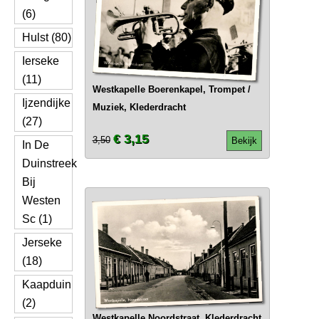
(6)
Hulst (80)
Ierseke
(11)
Westkapelle Boerenkapel, Trompet /
Ijzendijke
Muziek, Klederdracht
(27)
€ 3,15
3,50
Bekijk
In De
Duinstreek
Bij
Westen
Sc (1)
Jerseke
(18)
Kaapduin
(2)
Westkapelle Noordstraat, Klederdracht