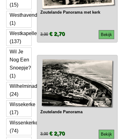
(15)
Zoutelande Panorama met kerk
Westhavendijk
(1)
Westkapelle
€ 2,70
3,00
Bekijk
(137)
Wil Je
Nog Een
Snoepje?
(1)
Wilhelminadorp
(24)
Wissekerke
Zoutelande Panorama
(17)
Wissenkerke
(74)
€ 2,70
3,00
Bekijk