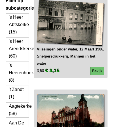
Filter op
subcategorie
's Heer
Abtskerke
(15)
's Heer
Arendskerke
Vlissingen onder water, 12 Maart 1906,
(60)
Snelpersdrukkerij, Mannen in het
water
's
€ 3,15
3,50
Bekijk
Heerenhoek
(8)
't Zandt
(1)
Aagtekerke
(58)
Aan De