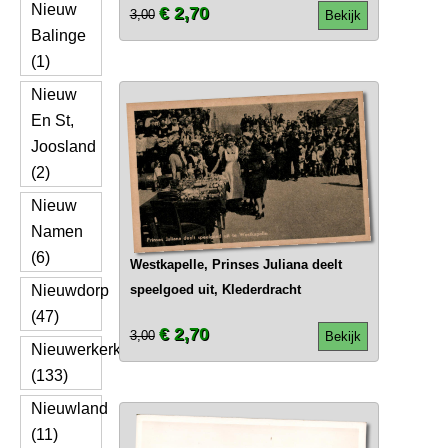
Nieuw
€ 2,70
3,00
Bekijk
Balinge
(1)
Nieuw
En St,
Joosland
(2)
Nieuw
Namen
(6)
Westkapelle, Prinses Juliana deelt
Nieuwdorp
speelgoed uit, Klederdracht
(47)
€ 2,70
3,00
Bekijk
Nieuwerkerk
(133)
Nieuwland
(11)