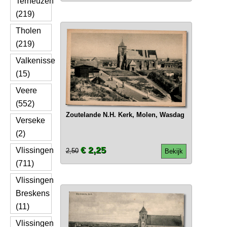
Terneuzen
(219)
Tholen
(219)
Valkenisse
(15)
Veere
(552)
Zoutelande N.H. Kerk, Molen, Wasdag
Verseke
(2)
€ 2,25
Vlissingen
2,50
Bekijk
(711)
Vlissingen
Breskens
(11)
Vlissingen