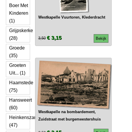
Boer Met
Kinderen
Westkapelle Vuurtoren, Klederdracht
(1)
Grijpskerke
€ 3,15
(28)
3,50
Bekijk
Groede
(35)
Groeten
Uit... (1)
Haamstede
(75)
Hansweert
(60)
Westkapelle na bombardement,
Heinkenszand
Zuidstraat met burgemeestershuis
(47)