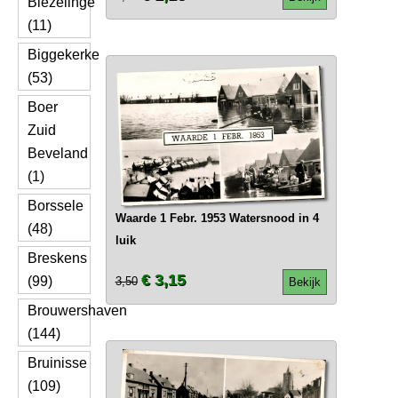
Biezelinge
(11)
Biggekerke
(53)
Boer
Zuid
Beveland
(1)
Borssele
Waarde 1 Febr. 1953 Watersnood in 4
(48)
luik
Breskens
€ 3,15
(99)
3,50
Bekijk
Brouwershaven
(144)
Bruinisse
(109)