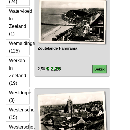
(24)
Watervloed
In
Zeeland
(1)
Wemeldinge
Zoutelande Panorama
(125)
Werken
In
€ 2,25
2,50
Bekijk
Zeeland
(19)
Westdorpe
(3)
Westenschouwen
(15)
Westerschouwen