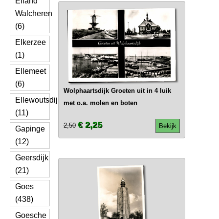
Eiland
Walcheren
(6)
Elkerzee
(1)
Ellemeet
(6)
Wolphaartsdijk Groeten uit in 4 luik
Ellewoutsdijk
met o.a. molen en boten
(11)
€ 2,25
2,50
Bekijk
Gapinge
(12)
Geersdijk
(21)
Goes
(438)
Goesche