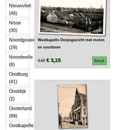
Nieuwvliet
(48)
Nisse
(30)
Noordgouwe
Westkapelle Dorpsgezicht met molen
(29)
en vuurtoren
Noordwelle
€ 3,15
3,50
Bekijk
(8)
Oostburg
(41)
Oostdijk
(2)
Oosterland
(99)
Oostkapelle