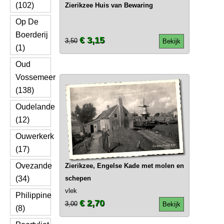
(102)
Zierikzee Huis van Bewaring
Op De
Boerderij
€ 3,15
3,50
Bekijk
(1)
Oud
Vossemeer
(138)
Oudelande
(12)
Ouwerkerk
(17)
Ovezande
Zierikzee, Engelse Kade met molen en
(34)
schepen
vlek
Philippine
€ 2,70
3,00
Bekijk
(8)