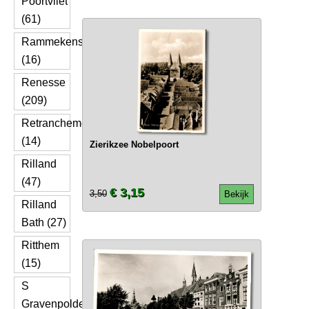
Poortvliet
(61)
Rammekens
(16)
Renesse
(209)
Retranchement
(14)
Zierikzee Nobelpoort
Rilland
(47)
€ 3,15
3,50
Bekijk
Rilland
Bath (27)
Ritthem
(15)
S
Gravenpolder