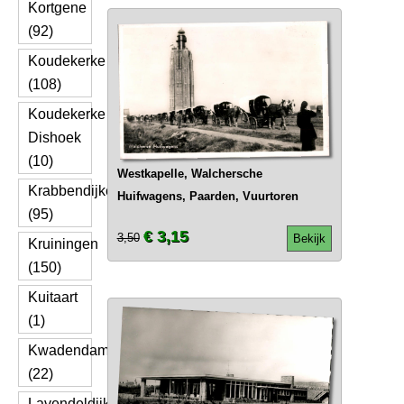
Kortgene
(92)
Koudekerke
(108)
Koudekerke
Dishoek
(10)
Westkapelle, Walchersche
Krabbendijke
Huifwagens, Paarden, Vuurtoren
(95)
€ 3,15
3,50
Bekijk
Kruiningen
(150)
Kuitaart
(1)
Kwadendamme
(22)
Lavendeldijk