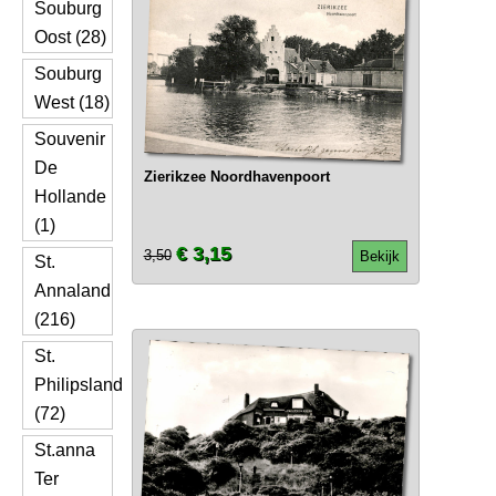
Souburg
Oost (28)
Souburg
West (18)
Souvenir
De
Zierikzee Noordhavenpoort
Hollande
(1)
€ 3,15
3,50
Bekijk
St.
Annaland
(216)
St.
Philipsland
(72)
St.anna
Ter