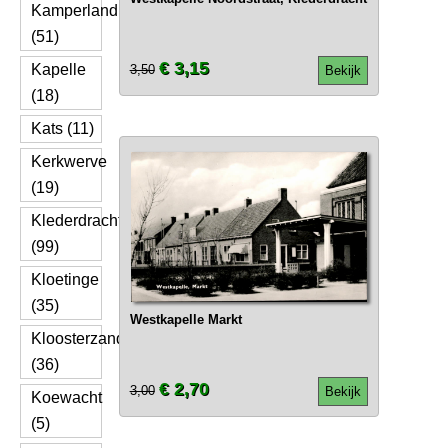
Kamperland
(51)
€ 3,15
Kapelle
3,50
Bekijk
(18)
Kats (11)
Kerkwerve
(19)
Klederdracht
(99)
Kloetinge
(35)
Westkapelle Markt
Kloosterzande
(36)
€ 2,70
3,00
Bekijk
Koewacht
(5)