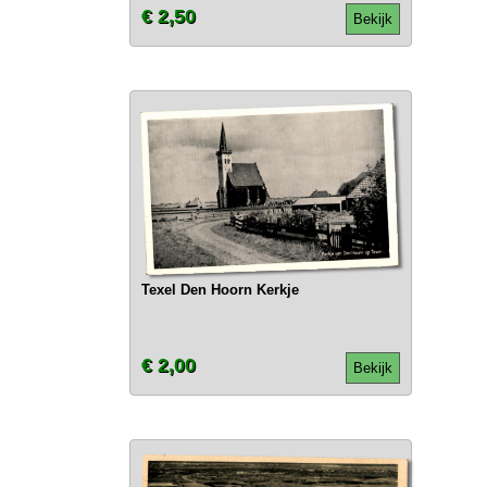
€ 2,50
Bekijk
Texel Den Hoorn Kerkje
€ 2,00
Bekijk