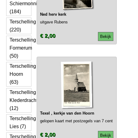
Schiermonnikoog
(184)
Ned herv kerk
Terschelling
uitgave Rubens
(220)
€ 2,00
Bekijk
Terschelling
Formerum
(50)
Terschelling
Hoorn
(63)
Terschelling
Klederdracht
(12)
Texel , kerkje van den Hoorn
Terschelling
gelopen kaart met postzegels van 7 cent
Lies (7)
€ 2,00
Bekijk
Terschelling