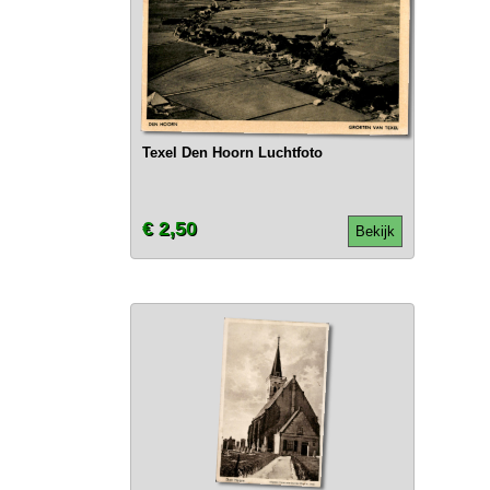
Texel Den Hoorn Luchtfoto
€ 2,50
Bekijk