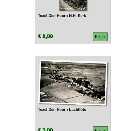
Texel Den Hoorn N.H. Kerk
€ 2,00
Bekijk
Texel Den Hoorn Luchtfoto
€ 3,00
Bekijk