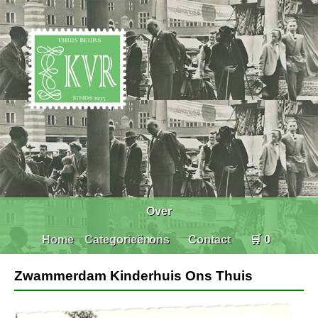
Over
Home
Categorieën
ons
Contact
🛒 0
Zwammerdam Kinderhuis Ons Thuis