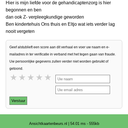
Hier is mijn liefde voor de gehandicaptenzorg is hier
begonnen en ben
dan ook Z- verpleegkundige geworden
Ben kindertehuis Ons thuis en Eltjo wat iets verder lag
nooit vergeten
Geef alstublieft een score aan dit verhaal en voer uw naam en e-
mailadres in ter verificatie in verband met het tegen gaan van fraude.
Uw persoonlijke gegevens zullen verder niet worden gebruikt of
getoond.
1 star
2 stars
3 stars
4 stars
5 stars
Verstuur
Ansichtkaartenbeurs.nl | 54.01 ms - 555kb