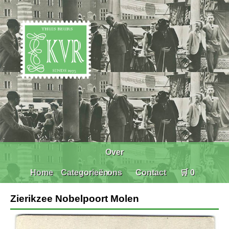
Over
Home
Categorieën
ons
Contact
🛒 0
Zierikzee Nobelpoort Molen