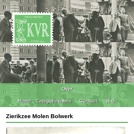
Over
Home
Categorieën
ons
Contact
🛒 0
Zierikzee Molen Bolwerk