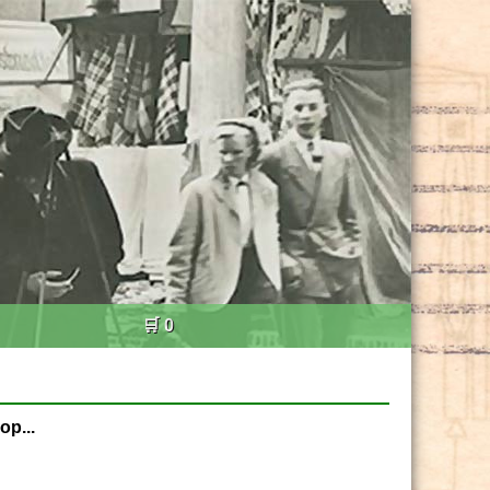
🛒 0
op...