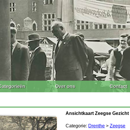
Categorieën
Over ons
Contact
Ansichtkaart Zeegse Gezicht 
Categorie:
Drenthe
>
Zeegse