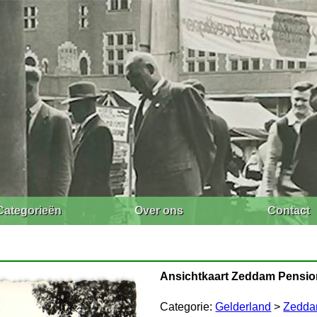
Categorieën
Over ons
Contact
Ansichtkaart Zeddam Pension
Categorie:
Gelderland
>
Zedd