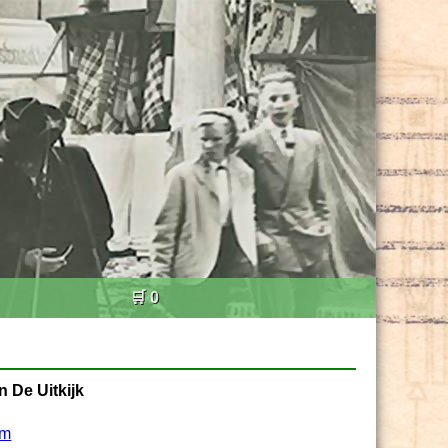
🛒 0
 De Uitkijk
am