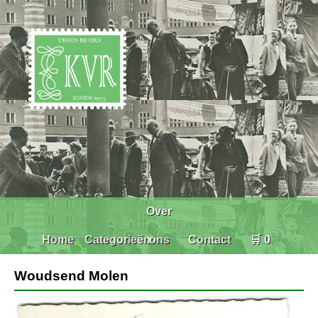
Over
Home
Categorieën
ons
Contact
🛒 0
Woudsend Molen