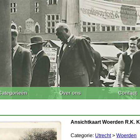
Categorieën
Over ons
Contact
Ansichtkaart Woerden R.K. K
Categorie:
Utrecht
>
Woerden