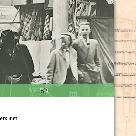
🛒 0
erk met