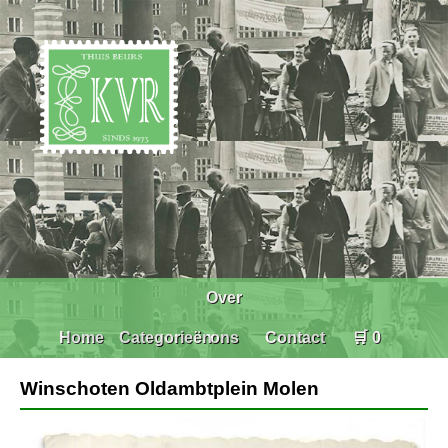
Over
Home
Categorieën
ons
Contact
🛒 0
Winschoten Oldambtplein Molen