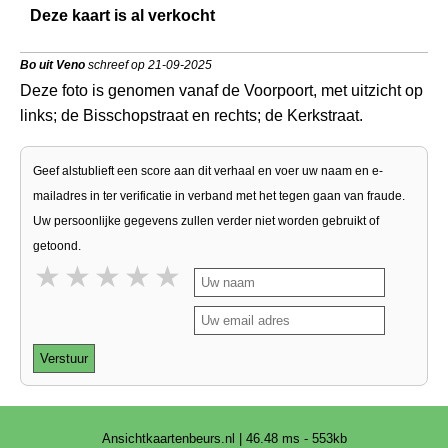
Deze kaart is al verkocht
Bo uit Veno
schreef op 21-09-2025
Deze foto is genomen vanaf de Voorpoort, met uitzicht op
links; de Bisschopstraat en rechts; de Kerkstraat.
Geef alstublieft een score aan dit verhaal en voer uw naam en e-
mailadres in ter verificatie in verband met het tegen gaan van fraude.
Uw persoonlijke gegevens zullen verder niet worden gebruikt of
getoond.
1 star
2 stars
3 stars
4 stars
5 stars
Verstuur
Ansichtkaartenbeurs.nl | 46.48 ms - 553kb