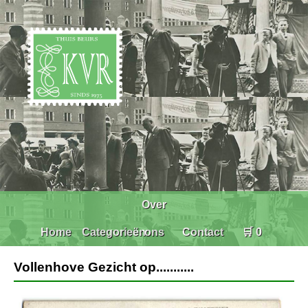
Over
Home
Categorieën
ons
Contact
🛒 0
Vollenhove Gezicht op...........