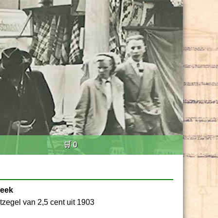
🛒 0
beek
tzegel van 2,5 cent uit 1903