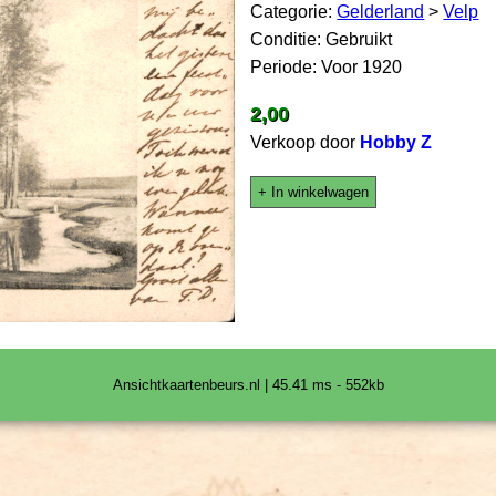
Categorie:
Gelderland
>
Velp
Conditie: Gebruikt
Periode: Voor 1920
2,00
Verkoop door
Hobby Z
+ In winkelwagen
Ansichtkaartenbeurs.nl | 45.41 ms - 552kb