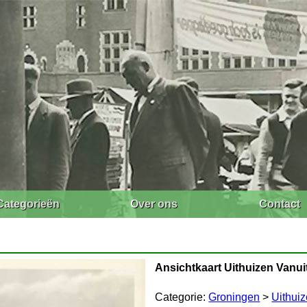
Categorieën
Over ons
Contact
Ansichtkaart Uithuizen Vanui
Categorie:
Groningen
>
Uithui