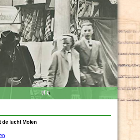
🛒 0
t de lucht Molen
zen