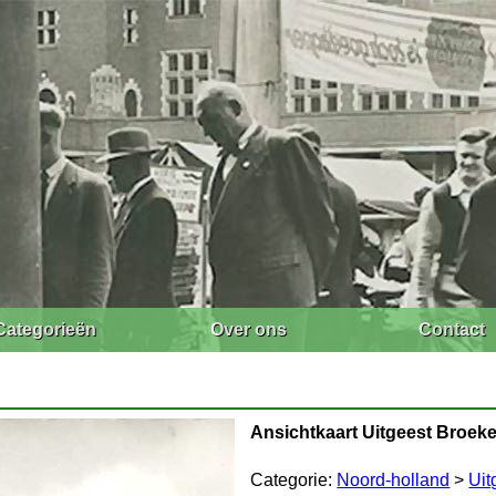
Categorieën
Over ons
Contact
Ansichtkaart Uitgeest Broek
Categorie:
Noord-holland
>
Uit