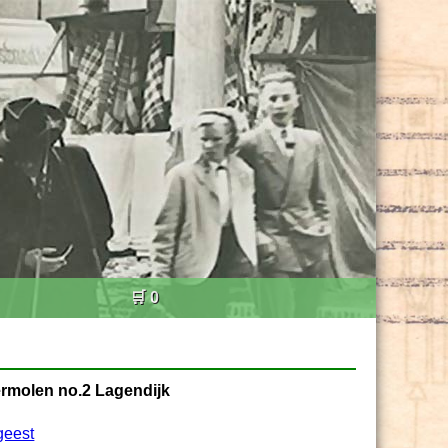
🛒 0
ermolen no.2 Lagendijk
geest