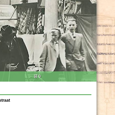
🛒 0
traat