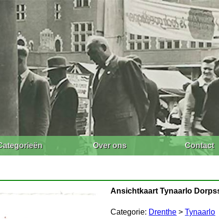
Categorieën
Over ons
Contact
Ansichtkaart Tynaarlo Dorpss
Categorie:
Drenthe
>
Tynaarlo